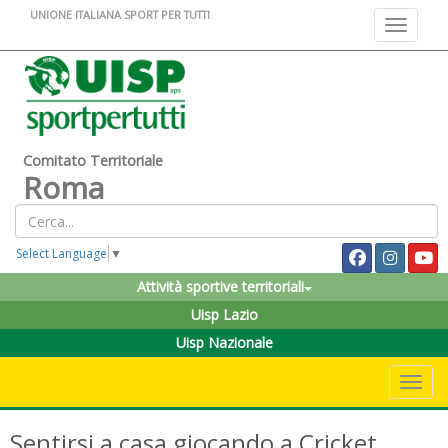
UNIONE ITALIANA SPORT PER TUTTI
Toggle na
Comitato Territoriale
Roma
Select Language
▼
Attività sportive territoriali
Uisp Lazio
Uisp Nazionale
Toggle 
Sentirsi a casa giocando a Cricket