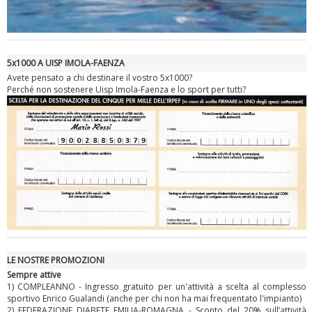
5x1000 A UISP IMOLA-FAENZA
Avete pensato a chi destinare il vostro 5x1000?
Perché non sostenere Uisp Imola-Faenza e lo sport per tutti?
Ddl Lobby, Uisp: “Il Parlamento valorizzi le nostre specificità"
LE NOSTRE PROMOZIONI
Sempre attive
1) COMPLEANNO - Ingresso gratuito per un'attività a scelta al complesso
sportivo Enrico Gualandi (anche per chi non ha mai frequentato l'impianto)
2) FEDERAZIONE DIABETE EMILIA-ROMAGNA - Sconto del 20% sull’attività