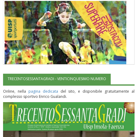
TRECENTOSESSANTAGRADI - VENTICINQUESIMO NUMERO
"Superare gli ostacoli": la relazione di Tiziano Pesce al CN Uisp
Online, nella
pagina dedicata
del sito, e disponibile gratuitamente al
complesso sportivo Enrico Gualandi.