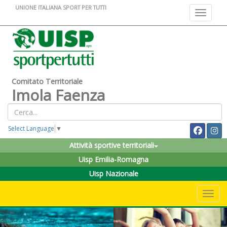
UNIONE ITALIANA SPORT PER TUTTI
Toggle na
Comitato Territoriale
Imola Faenza
Select Language
▼
Attività sportive territoriali
Uisp Emilia-Romagna
Uisp Nazionale
Toggle 
Previous
Nex