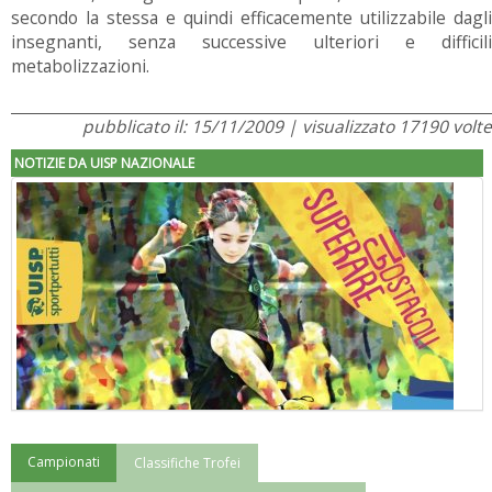
secondo la stessa e quindi efficacemente utilizzabile dagli
insegnanti, senza successive ulteriori e difficili
metabolizzazioni.
pubblicato il: 15/11/2009 | visualizzato 17190 volte
NOTIZIE DA UISP NAZIONALE
Campionati
Classifiche Trofei
"Superare gli ostacoli": la relazione di Tiziano Pesce al CN Uisp