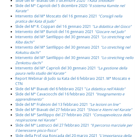
Slide del M° Biavati del 5 dicembre 2020
"I Kata Shotokan"
Slide del M° Caprioli del 5 dicembre 2020
"Il sistema Kumite nel
Karate"
Intervento del M° Moscato del 16 gennaio 2021
"Consigli nella
pratica dei Kata di Judo"
Slide del M° R. Coppari del 16 gennaio 2021
"La didattica del Gioco"
Intervento del M° Burioli del 16 gennaio 2021
"Giocare nel Judo"
Intervento del M° Sanfilippo del 30 gennaio 2021
"Lo stretching nel
Kiba dachi"
Intervento del M° Sanfilippo del 30 gennaio 2021
"Lo stretching nel
Kokutsu dachi"
Intervento del M° Sanfilippo del 30 gennaio 2021
"Lo stretching nello
Zenkotsu dachi"
Intervento del M° Caprioli del 30 gennaio 2021
"La gestione della
paura nello studio del Karate"
Report Webinar di Judo su Kata del 6 febbraio 2021. M° Moscato e
CTN
Slide del M° Biavati del 6 febbraio 2021 "
La didattica nell'Aikido"
Slide del M° Cavaciocchi del 16 febbraio 2021
"Insegnamento e
apprendimento"
Slide del M° Fraleoni del 13 febbraio 2021
"Le lezioni on line"
Slide del M° Biavati del 27 febbraio 2021
"Shisei e Atemi nel Karate"
Slide del M° Sanfilippo del 27 febbraio 2021
"Consapevolezza della
respirazione nel Karate"
Slide del M° Lastrucci del 27 febbraio 2021
"Il percorso marziale per
il benessere pisco-fisico"
Slide della Prof.ssa Roncada del 20 marzo 2021
"L'importanza della