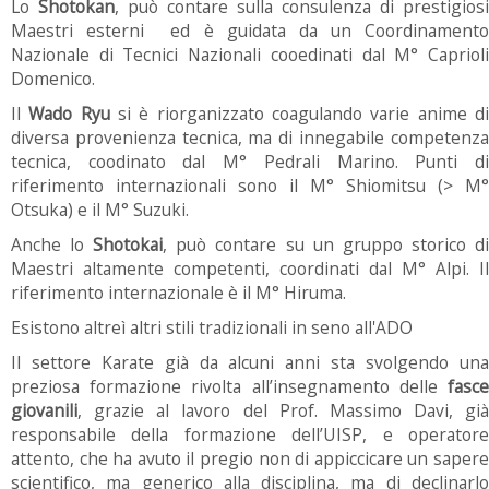
Lo
Shotokan
, può contare sulla consulenza di prestigiosi
Maestri esterni ed è guidata da un Coordinamento
Nazionale di Tecnici Nazionali cooedinati dal M° Caprioli
Domenico.
Il
Wado Ryu
si è riorganizzato coagulando varie anime d
diversa provenienza tecnica, ma di innegabile competenza
tecnica, coodinato dal M° Pedrali Marino. Punti di
riferimento internazionali sono il
M° Shiomitsu
(>
M°
Otsuka
) e il
M° Suzuki
.
Anche lo
Shotokai
, può contare su un gruppo storico d
Maestri altamente competenti, coordinati dal M° Alpi. Il
riferimento internazionale è il
M° Hiruma
.
Esistono altreì altri stili tradizionali in seno all'ADO
Il settore Karate già da alcuni anni sta svolgendo una
preziosa formazione rivolta all’insegnamento delle
fasce
giovanili
, grazie al lavoro del
Prof. Massimo Davi
, già
responsabile della formazione dell’UISP, e operatore
attento, che ha avuto il pregio non di appiccicare un sapere
scientifico, ma generico alla disciplina, ma di declinarlo