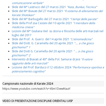
comunicazione verbale"
Slide del M° Lastrucci del 27 marzo 2021
"Kata, Bunkai, Tecnica
"
Slide del M° Biavati del 27 marzo 2021
"Il sistema di allenamento del
Karate Shotokan"
Slide del M° Barbagallo del 27 marzo 2021
"I tempi delle parate"
Slide della Prof.ssa Cassini del 10 aprile 2021
"I meridiani della
medicina cinese"
Lezioni del M° Giuliana Viel su storia e filosofia delle arti marziali nel
luglio del 2017
Slide del Prof. A. Guerci del 14 aprile 2021
"L'etnomedicina"
Slide del Dott. G. Caramella del 20 aprile 2021
".... a che gioco
giochiamo?" 1
Slide del Dott G. Caramella del 20 aprile 2021
" ... a che gioco
giochiamo?" 2
Intervento di Biavati al 40° della Pol. Samurai di Jesi
"Il valore
aggiunto delle arti marziali"
Lezione del Prof. Barduco il 12 ottobre 2024
"Performance sportiva e
potenziamento cognitivo"
Campionato nazionale di Karate 2024
https://www.youtube.com/watch?v=4Sm1DwwNaaY
VIDEO DI PRESENTAZIONE DISCIPLINE ORIENTALI UISP