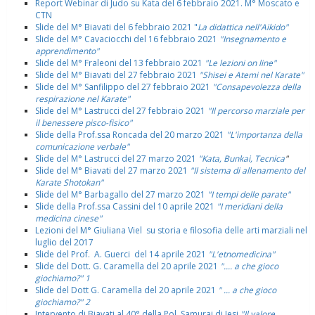
Report Webinar di Judo su Kata del 6 febbraio 2021. M° Moscato e
CTN
Slide del M° Biavati del 6 febbraio 2021 "
La didattica nell'Aikido"
Slide del M° Cavaciocchi del 16 febbraio 2021
"Insegnamento e
apprendimento"
Slide del M° Fraleoni del 13 febbraio 2021
"Le lezioni on line"
Slide del M° Biavati del 27 febbraio 2021
"Shisei e Atemi nel Karate"
Slide del M° Sanfilippo del 27 febbraio 2021
"Consapevolezza della
respirazione nel Karate"
Slide del M° Lastrucci del 27 febbraio 2021
"Il percorso marziale per
il benessere pisco-fisico"
Slide della Prof.ssa Roncada del 20 marzo 2021
"L'importanza della
comunicazione verbale"
Slide del M° Lastrucci del 27 marzo 2021
"Kata, Bunkai, Tecnica
"
Slide del M° Biavati del 27 marzo 2021
"Il sistema di allenamento del
Karate Shotokan"
Slide del M° Barbagallo del 27 marzo 2021
"I tempi delle parate"
Slide della Prof.ssa Cassini del 10 aprile 2021
"I meridiani della
medicina cinese"
Lezioni del M° Giuliana Viel su storia e filosofia delle arti marziali nel
luglio del 2017
Slide del Prof. A. Guerci del 14 aprile 2021
"L'etnomedicina"
Slide del Dott. G. Caramella del 20 aprile 2021
".... a che gioco
giochiamo?" 1
Slide del Dott G. Caramella del 20 aprile 2021
" ... a che gioco
giochiamo?" 2
Intervento di Biavati al 40° della Pol. Samurai di Jesi
"Il valore