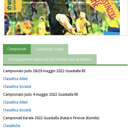
Campionati
Classifiche Trofei
"Superare gli ostacoli": la relazione di Tiziano Pesce al CN Uisp
Coordinamenti Nazionali DO ed Esecutivi di Settore
Campionato Judo 28/29 maggio 2022 Guastalla RE
Classifica Atleti
Classifica Società
Campionato Judo 4 maggio 2022 Guastalla RE
Classifica Atleti
Classifica Società
Campionati Karate 2022 Guastalla (Kata) e Firenze (Kumite)
Classifiche
Luglio 2026: "Pensando con i piedi, si possono fare le