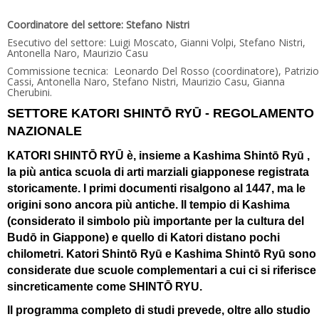
Coordinatore del settore: Stefano Nistri
Esecutivo del settore: Luigi Moscato, Gianni Volpi, Stefano Nistri,
Antonella Naro, Maurizio Casu
Commissione tecnica: Leonardo Del Rosso (coordinatore), Patrizio
Cassi, Antonella Naro, Stefano Nistri, Maurizio Casu, Gianna
Cherubini.
SETTORE KATORI SHINTŌ RYŪ - REGOLAMENTO
NAZIONALE
KATORI SHINTŌ RYŪ è, insieme a Kashima Shintō Ryū ,
la più antica scuola di arti marziali giapponese registrata
storicamente. I primi documenti risalgono al 1447, ma le
origini sono ancora più antiche. Il tempio di Kashima
(considerato il simbolo più importante per la cultura del
Budō in Giappone) e quello di Katori distano pochi
chilometri. Katori Shintō Ryū e Kashima Shintō Ryū sono
considerate due scuole complementari a cui ci si riferisce
sincreticamente come SHINTŌ RYU.
Il programma completo di studi prevede, oltre allo studio