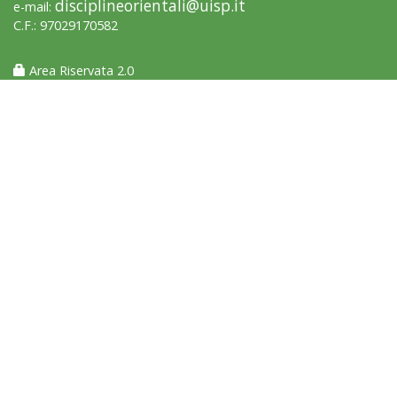
disciplineorientali@uisp.it
e-mail:
C.F.: 97029170582
Area Riservata 2.0