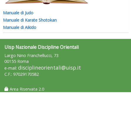
Manuale di Judo
Manuale di Karate Shotokan
Manuale di Aikido
Uisp Nazionale Discipline Orientali
Largo Nino Franchellucci, 73
00155 Roma
disciplineorientali@uisp.it
e-mail:
C.F.: 97029170582
Area Riservata 2.0