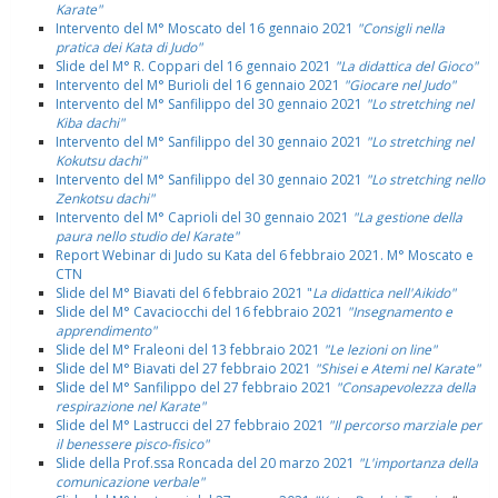
Karate"
Intervento del M° Moscato del 16 gennaio 2021
"Consigli nella
pratica dei Kata di Judo"
Slide del M° R. Coppari del 16 gennaio 2021
"La didattica del Gioco"
Intervento del M° Burioli del 16 gennaio 2021
"Giocare nel Judo"
Intervento del M° Sanfilippo del 30 gennaio 2021
"Lo stretching nel
Kiba dachi"
Intervento del M° Sanfilippo del 30 gennaio 2021
"Lo stretching nel
Kokutsu dachi"
Intervento del M° Sanfilippo del 30 gennaio 2021
"Lo stretching nello
Zenkotsu dachi"
Intervento del M° Caprioli del 30 gennaio 2021
"La gestione della
paura nello studio del Karate"
Report Webinar di Judo su Kata del 6 febbraio 2021. M° Moscato e
CTN
Slide del M° Biavati del 6 febbraio 2021 "
La didattica nell'Aikido"
Slide del M° Cavaciocchi del 16 febbraio 2021
"Insegnamento e
apprendimento"
Slide del M° Fraleoni del 13 febbraio 2021
"Le lezioni on line"
Slide del M° Biavati del 27 febbraio 2021
"Shisei e Atemi nel Karate"
Slide del M° Sanfilippo del 27 febbraio 2021
"Consapevolezza della
respirazione nel Karate"
Slide del M° Lastrucci del 27 febbraio 2021
"Il percorso marziale per
il benessere pisco-fisico"
Slide della Prof.ssa Roncada del 20 marzo 2021
"L'importanza della
comunicazione verbale"