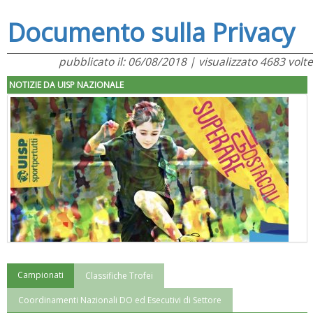
Documento sulla Privacy
pubblicato il: 06/08/2018 | visualizzato 4683 volte
NOTIZIE DA UISP NAZIONALE
Campionati
Classifiche Trofei
"Superare gli ostacoli": la relazione di Tiziano Pesce al CN Uisp
Coordinamenti Nazionali DO ed Esecutivi di Settore