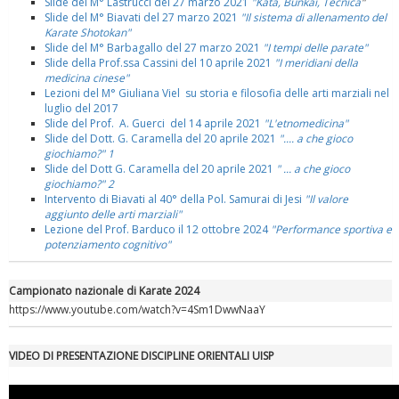
Slide del M° Lastrucci del 27 marzo 2021
"Kata, Bunkai, Tecnica
"
Slide del M° Biavati del 27 marzo 2021
"Il sistema di allenamento del
Karate Shotokan"
Slide del M° Barbagallo del 27 marzo 2021
"I tempi delle parate"
Slide della Prof.ssa Cassini del 10 aprile 2021
"I meridiani della
medicina cinese"
Lezioni del M° Giuliana Viel su storia e filosofia delle arti marziali nel
luglio del 2017
Slide del Prof. A. Guerci del 14 aprile 2021
"L'etnomedicina"
Slide del Dott. G. Caramella del 20 aprile 2021
".... a che gioco
giochiamo?" 1
Slide del Dott G. Caramella del 20 aprile 2021
" ... a che gioco
giochiamo?" 2
Intervento di Biavati al 40° della Pol. Samurai di Jesi
"Il valore
aggiunto delle arti marziali"
Lezione del Prof. Barduco il 12 ottobre 2024
"Performance sportiva e
potenziamento cognitivo"
Campionato nazionale di Karate 2024
https://www.youtube.com/watch?v=4Sm1DwwNaaY
VIDEO DI PRESENTAZIONE DISCIPLINE ORIENTALI UISP