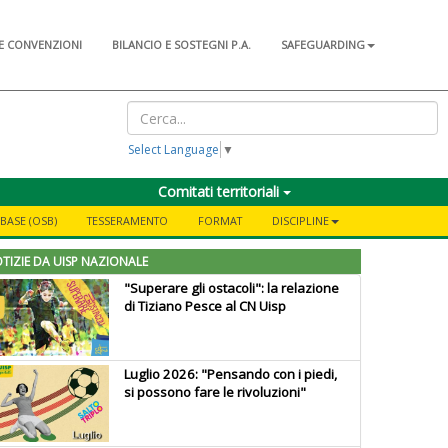
E CONVENZIONI
BILANCIO E SOSTEGNI P.A.
SAFEGUARDING
Select Language
▼
Comitati territoriali
BASE (OSB)
TESSERAMENTO
FORMAT
DISCIPLINE
TIZIE DA UISP NAZIONALE
"Superare gli ostacoli": la relazione
di Tiziano Pesce al CN Uisp
Luglio 2026: "Pensando con i piedi,
si possono fare le rivoluzioni"