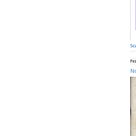
Sca
Pez
No