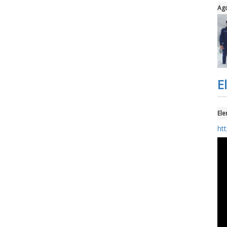
Ago
E
Ele
ht