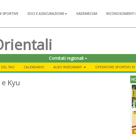
NI SPORTIVE
SOCI E ASSICURAZIONE
VADEMECUM
RICONOSCIMENTI 
Orientali
Comitati regionali
 DEL TAO
CALENDARIO
ALBO INSEGNANTI
OPERATORE SPORTIVO DI 
NO
 e Kyu