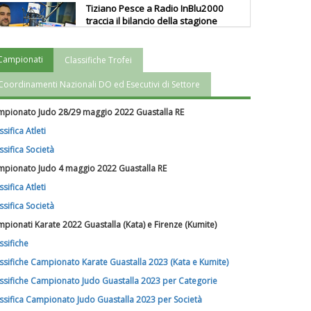
Tiziano Pesce a Radio InBlu2000
traccia il bilancio della stagione
Campionati
Classifiche Trofei
Ddl Lobby, Uisp: “Il Parlamento
valorizzi le nostre specificità"
Coordinamenti Nazionali DO ed Esecutivi di Settore
pionato Judo 28/29 maggio 2022 Guastalla RE
La formazione Uisp rallenta ma
ssifica Atleti
prosegue anche in estate
ssifica Società
pionato Judo 4 maggio 2022 Guastalla RE
Tiziano Pesce nel Cda di
ssifica Atleti
Fondazione Terzjus: prima riunione
ssifica Società
a Roma
pionati Karate 2022 Guastalla (Kata) e Firenze (Kumite)
ssifiche
ssifiche Campionato Karate Guastalla 2023 (Kata e Kumite)
ssifiche Campionato Judo Guastalla 2023 per Categorie
ssifica Campionato Judo Guastalla 2023 per Società