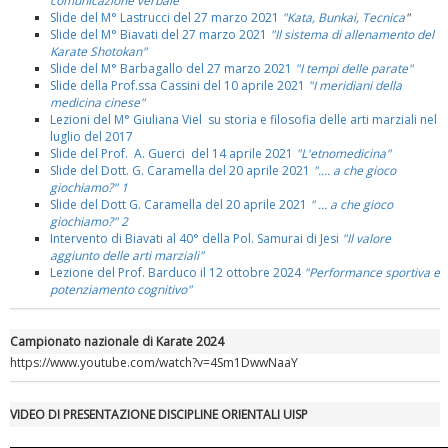
comunicazione verbale"
Slide del M° Lastrucci del 27 marzo 2021
"Kata, Bunkai, Tecnica
"
Slide del M° Biavati del 27 marzo 2021
"Il sistema di allenamento del
Karate Shotokan"
Slide del M° Barbagallo del 27 marzo 2021
"I tempi delle parate"
Slide della Prof.ssa Cassini del 10 aprile 2021
"I meridiani della
medicina cinese"
Lezioni del M° Giuliana Viel su storia e filosofia delle arti marziali nel
luglio del 2017
Slide del Prof. A. Guerci del 14 aprile 2021
"L'etnomedicina"
Slide del Dott. G. Caramella del 20 aprile 2021
".... a che gioco
giochiamo?" 1
Slide del Dott G. Caramella del 20 aprile 2021
" ... a che gioco
giochiamo?" 2
Intervento di Biavati al 40° della Pol. Samurai di Jesi
"Il valore
aggiunto delle arti marziali"
Lezione del Prof. Barduco il 12 ottobre 2024
"Performance sportiva e
potenziamento cognitivo"
Campionato nazionale di Karate 2024
https://www.youtube.com/watch?v=4Sm1DwwNaaY
VIDEO DI PRESENTAZIONE DISCIPLINE ORIENTALI UISP