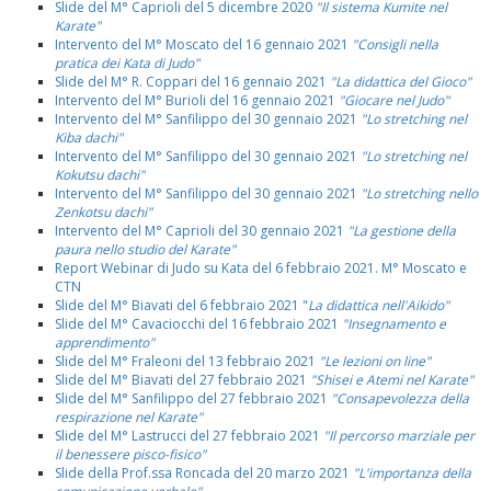
Slide del M° Caprioli del 5 dicembre 2020
"Il sistema Kumite nel
Karate"
Intervento del M° Moscato del 16 gennaio 2021
"Consigli nella
pratica dei Kata di Judo"
Slide del M° R. Coppari del 16 gennaio 2021
"La didattica del Gioco"
Intervento del M° Burioli del 16 gennaio 2021
"Giocare nel Judo"
Intervento del M° Sanfilippo del 30 gennaio 2021
"Lo stretching nel
Kiba dachi"
Intervento del M° Sanfilippo del 30 gennaio 2021
"Lo stretching nel
Kokutsu dachi"
Intervento del M° Sanfilippo del 30 gennaio 2021
"Lo stretching nello
Zenkotsu dachi"
Intervento del M° Caprioli del 30 gennaio 2021
"La gestione della
paura nello studio del Karate"
Report Webinar di Judo su Kata del 6 febbraio 2021. M° Moscato e
CTN
Slide del M° Biavati del 6 febbraio 2021 "
La didattica nell'Aikido"
Slide del M° Cavaciocchi del 16 febbraio 2021
"Insegnamento e
apprendimento"
Slide del M° Fraleoni del 13 febbraio 2021
"Le lezioni on line"
Slide del M° Biavati del 27 febbraio 2021
"Shisei e Atemi nel Karate"
Slide del M° Sanfilippo del 27 febbraio 2021
"Consapevolezza della
respirazione nel Karate"
Slide del M° Lastrucci del 27 febbraio 2021
"Il percorso marziale per
il benessere pisco-fisico"
Slide della Prof.ssa Roncada del 20 marzo 2021
"L'importanza della