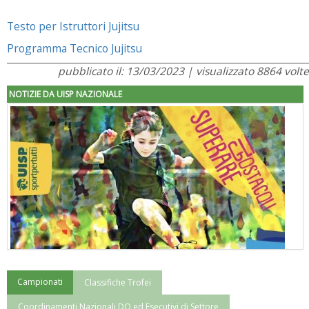
Testo per Istruttori Jujitsu
Programma Tecnico Jujitsu
pubblicato il: 13/03/2023 | visualizzato 8864 volte
NOTIZIE DA UISP NAZIONALE
Campionati
Classifiche Trofei
"Superare gli ostacoli": la relazione di Tiziano Pesce al CN Uisp
Coordinamenti Nazionali DO ed Esecutivi di Settore