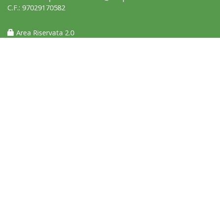
C.F.: 97029170582
Area Riservata 2.0