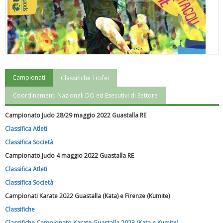
Campionati
Classifiche Trofei
"Superare gli ostacoli": la relazione di Tiziano Pesce al CN Uisp
Coordinamenti Nazionali DO ed Esecutivi di Settore
Campionato Judo 28/29 maggio 2022 Guastalla RE
Classifica Atleti
Classifica Società
Campionato Judo 4 maggio 2022 Guastalla RE
Classifica Atleti
Classifica Società
Campionati Karate 2022 Guastalla (Kata) e Firenze (Kumite)
Classifiche
Luglio 2026: "Pensando con i piedi, si possono fare le
Classifiche Campionato Karate Guastalla 2023 (Kata e Kumite)