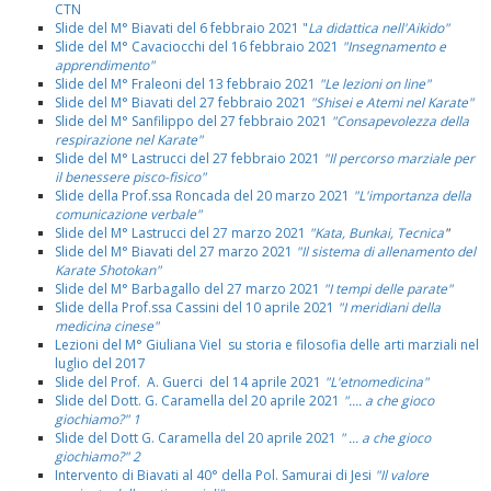
CTN
Slide del M° Biavati del 6 febbraio 2021 "
La didattica nell'Aikido"
Slide del M° Cavaciocchi del 16 febbraio 2021
"Insegnamento e
apprendimento"
Slide del M° Fraleoni del 13 febbraio 2021
"Le lezioni on line"
Slide del M° Biavati del 27 febbraio 2021
"Shisei e Atemi nel Karate"
Slide del M° Sanfilippo del 27 febbraio 2021
"Consapevolezza della
respirazione nel Karate"
Slide del M° Lastrucci del 27 febbraio 2021
"Il percorso marziale per
il benessere pisco-fisico"
Slide della Prof.ssa Roncada del 20 marzo 2021
"L'importanza della
comunicazione verbale"
Slide del M° Lastrucci del 27 marzo 2021
"Kata, Bunkai, Tecnica
"
Slide del M° Biavati del 27 marzo 2021
"Il sistema di allenamento del
Karate Shotokan"
Slide del M° Barbagallo del 27 marzo 2021
"I tempi delle parate"
Slide della Prof.ssa Cassini del 10 aprile 2021
"I meridiani della
medicina cinese"
Lezioni del M° Giuliana Viel su storia e filosofia delle arti marziali nel
luglio del 2017
Slide del Prof. A. Guerci del 14 aprile 2021
"L'etnomedicina"
Slide del Dott. G. Caramella del 20 aprile 2021
".... a che gioco
giochiamo?" 1
Slide del Dott G. Caramella del 20 aprile 2021
" ... a che gioco
giochiamo?" 2
Intervento di Biavati al 40° della Pol. Samurai di Jesi
"Il valore