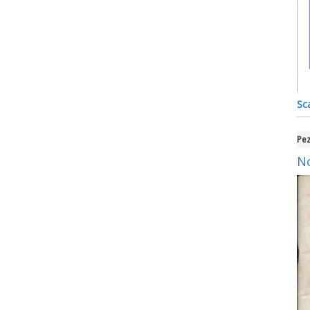
Sca
Pez
No