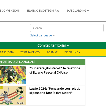
E CONVENZIONI
BILANCIO E SOSTEGNI P.A.
SAFEGUARDING
Select Language
▼
Comitati territoriali
BASE (OSB)
TESSERAMENTO
FORMAT
DISCIPLINE
TIZIE DA UISP NAZIONALE
"Superare gli ostacoli": la relazione
di Tiziano Pesce al CN Uisp
Luglio 2026: "Pensando con i piedi,
si possono fare le rivoluzioni"