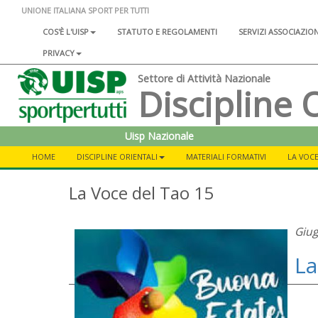
UNIONE ITALIANA SPORT PER TUTTI
COS'È L'UISP
STATUTO E REGOLAMENTI
SERVIZI ASSOCIAZIO
PRIVACY
Settore di Attività Nazionale
Discipline 
Uisp Nazionale
HOME
DISCIPLINE ORIENTALI
MATERIALI FORMATIVI
LA VOCE
La Voce del Tao 15
Giu
La