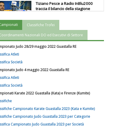
Tiziano Pesce a Radio InBlu2000
traccia il bilancio della stagione
Campionati
Classifiche Trofei
Ddl Lobby, Uisp: “Il Parlamento
valorizzi le nostre specificità"
Coordinamenti Nazionali DO ed Esecutivi di Settore
pionato Judo 28/29 maggio 2022 Guastalla RE
La formazione Uisp rallenta ma
ssifica Atleti
prosegue anche in estate
ssifica Società
pionato Judo 4 maggio 2022 Guastalla RE
Tiziano Pesce nel Cda di
ssifica Atleti
Fondazione Terzjus: prima riunione
ssifica Società
a Roma
pionati Karate 2022 Guastalla (Kata) e Firenze (Kumite)
ssifiche
ssifiche Campionato Karate Guastalla 2023 (Kata e Kumite)
ssifiche Campionato Judo Guastalla 2023 per Categorie
ssifica Campionato Judo Guastalla 2023 per Società