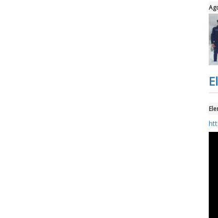
Ago
E
Ele
ht