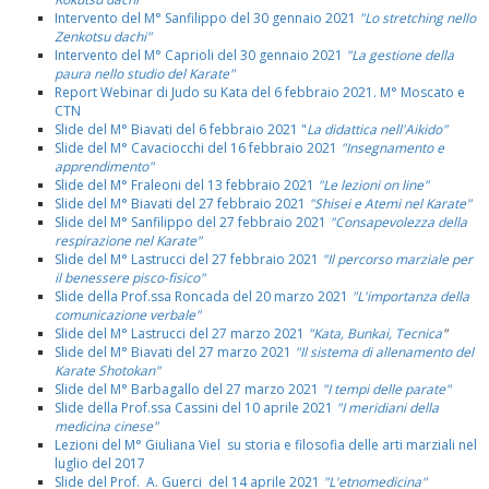
Intervento del M° Sanfilippo del 30 gennaio 2021
"Lo stretching nello
Zenkotsu dachi"
Intervento del M° Caprioli del 30 gennaio 2021
"La gestione della
paura nello studio del Karate"
Report Webinar di Judo su Kata del 6 febbraio 2021. M° Moscato e
CTN
Slide del M° Biavati del 6 febbraio 2021 "
La didattica nell'Aikido"
Slide del M° Cavaciocchi del 16 febbraio 2021
"Insegnamento e
apprendimento"
Slide del M° Fraleoni del 13 febbraio 2021
"Le lezioni on line"
Slide del M° Biavati del 27 febbraio 2021
"Shisei e Atemi nel Karate"
Slide del M° Sanfilippo del 27 febbraio 2021
"Consapevolezza della
respirazione nel Karate"
Slide del M° Lastrucci del 27 febbraio 2021
"Il percorso marziale per
il benessere pisco-fisico"
Slide della Prof.ssa Roncada del 20 marzo 2021
"L'importanza della
comunicazione verbale"
Slide del M° Lastrucci del 27 marzo 2021
"Kata, Bunkai, Tecnica
"
Slide del M° Biavati del 27 marzo 2021
"Il sistema di allenamento del
Karate Shotokan"
Slide del M° Barbagallo del 27 marzo 2021
"I tempi delle parate"
Slide della Prof.ssa Cassini del 10 aprile 2021
"I meridiani della
medicina cinese"
Lezioni del M° Giuliana Viel su storia e filosofia delle arti marziali nel
luglio del 2017
Slide del Prof. A. Guerci del 14 aprile 2021
"L'etnomedicina"