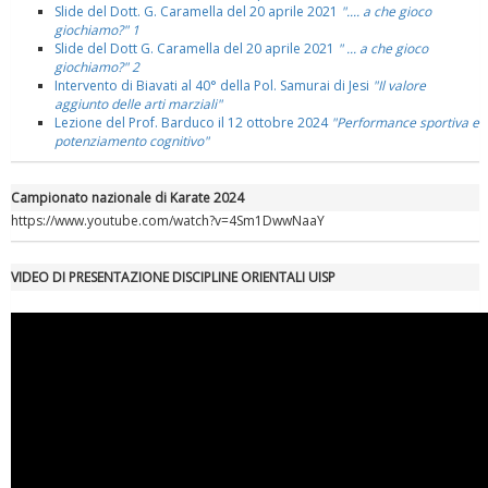
Slide del Dott. G. Caramella del 20 aprile 2021
".... a che gioco
giochiamo?" 1
Slide del Dott G. Caramella del 20 aprile 2021
" ... a che gioco
giochiamo?" 2
Intervento di Biavati al 40° della Pol. Samurai di Jesi
"Il valore
aggiunto delle arti marziali"
Lezione del Prof. Barduco il 12 ottobre 2024
"Performance sportiva e
potenziamento cognitivo"
Campionato nazionale di Karate 2024
https://www.youtube.com/watch?v=4Sm1DwwNaaY
VIDEO DI PRESENTAZIONE DISCIPLINE ORIENTALI UISP