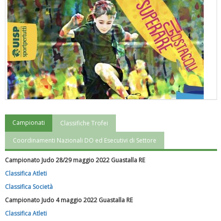
Campionati
Classifiche Trofei
"Superare gli ostacoli": la relazione di Tiziano Pesce al CN Uisp
Coordinamenti Nazionali DO ed Esecutivi di Settore
Campionato Judo 28/29 maggio 2022 Guastalla RE
Classifica Atleti
Classifica Società
Campionato Judo 4 maggio 2022 Guastalla RE
Classifica Atleti