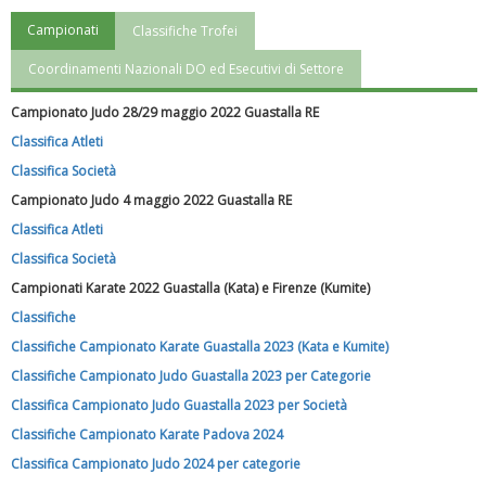
Campionati
Classifiche Trofei
"Superare gli ostacoli": la relazione di Tiziano Pesce al CN Uisp
Coordinamenti Nazionali DO ed Esecutivi di Settore
Campionato Judo 28/29 maggio 2022 Guastalla RE
Classifica Atleti
Classifica Società
Campionato Judo 4 maggio 2022 Guastalla RE
Classifica Atleti
Classifica Società
Campionati Karate 2022 Guastalla (Kata) e Firenze (Kumite)
Classifiche
Luglio 2026: "Pensando con i piedi, si possono fare le
Classifiche Campionato Karate Guastalla 2023 (Kata e Kumite)
rivoluzioni"
Classifiche Campionato Judo Guastalla 2023 per Categorie
Classifica Campionato Judo Guastalla 2023 per Società
Classifiche Campionato Karate Padova 2024
Classifica Campionato Judo 2024 per categorie