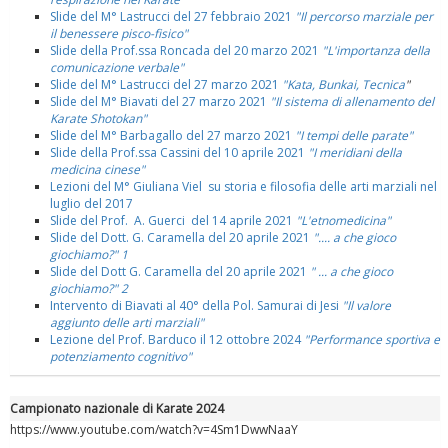
Slide del M° Lastrucci del 27 febbraio 2021
"Il percorso marziale per
il benessere pisco-fisico"
Slide della Prof.ssa Roncada del 20 marzo 2021
"L'importanza della
comunicazione verbale"
Slide del M° Lastrucci del 27 marzo 2021
"Kata, Bunkai, Tecnica
"
Slide del M° Biavati del 27 marzo 2021
"Il sistema di allenamento del
Karate Shotokan"
Slide del M° Barbagallo del 27 marzo 2021
"I tempi delle parate"
Slide della Prof.ssa Cassini del 10 aprile 2021
"I meridiani della
medicina cinese"
Lezioni del M° Giuliana Viel su storia e filosofia delle arti marziali nel
luglio del 2017
Slide del Prof. A. Guerci del 14 aprile 2021
"L'etnomedicina"
Slide del Dott. G. Caramella del 20 aprile 2021
".... a che gioco
giochiamo?" 1
Slide del Dott G. Caramella del 20 aprile 2021
" ... a che gioco
giochiamo?" 2
Intervento di Biavati al 40° della Pol. Samurai di Jesi
"Il valore
aggiunto delle arti marziali"
Lezione del Prof. Barduco il 12 ottobre 2024
"Performance sportiva e
potenziamento cognitivo"
Campionato nazionale di Karate 2024
https://www.youtube.com/watch?v=4Sm1DwwNaaY