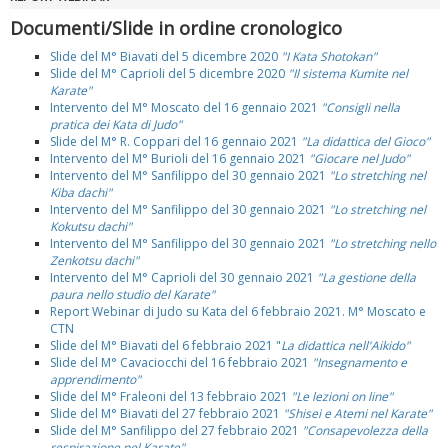
Documenti/Slide in ordine cronologico
Slide del M° Biavati del 5 dicembre 2020
"I Kata Shotokan"
Slide del M° Caprioli del 5 dicembre 2020
"Il sistema Kumite nel
Karate"
Intervento del M° Moscato del 16 gennaio 2021
"Consigli nella
pratica dei Kata di Judo"
Slide del M° R. Coppari del 16 gennaio 2021
"La didattica del Gioco"
Intervento del M° Burioli del 16 gennaio 2021
"Giocare nel Judo"
Intervento del M° Sanfilippo del 30 gennaio 2021
"Lo stretching nel
Kiba dachi"
Intervento del M° Sanfilippo del 30 gennaio 2021
"Lo stretching nel
Kokutsu dachi"
Intervento del M° Sanfilippo del 30 gennaio 2021
"Lo stretching nello
Zenkotsu dachi"
Intervento del M° Caprioli del 30 gennaio 2021
"La gestione della
paura nello studio del Karate"
Report Webinar di Judo su Kata del 6 febbraio 2021. M° Moscato e
CTN
Slide del M° Biavati del 6 febbraio 2021 "
La didattica nell'Aikido"
Slide del M° Cavaciocchi del 16 febbraio 2021
"Insegnamento e
apprendimento"
Slide del M° Fraleoni del 13 febbraio 2021
"Le lezioni on line"
Slide del M° Biavati del 27 febbraio 2021
"Shisei e Atemi nel Karate"
Slide del M° Sanfilippo del 27 febbraio 2021
"Consapevolezza della
respirazione nel Karate"