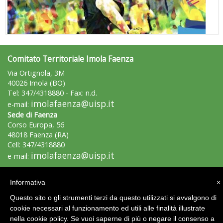
Comitato Territoriale Imola Faenza
"Superare gli ostacoli": la relazione di Tiziano Pesce al CN Uisp
Via Ortignola, 3M
40026 Imola (BO)
Tel: 347/4318880 - Fax: n.d.
imolafaenza@uisp.it
e-mail:
Sede di Faenza
Corso Europa, 56
48018 Faenza (RA)
Cell: 347/4318880
imolafaenza@uisp.it
e-mail:
C.F.: 90028850379
Informativa
×
Luglio 2026: "Pensando con i piedi, si possono fare le
Questo sito o gli strumenti terzi da questo utilizzati si avvalgono di
Area Riservata 2.0
rivoluzioni"
cookie necessari al funzionamento ed utili alle finalità illustrate
nella cookie policy. Se vuoi saperne di più o negare il consenso a