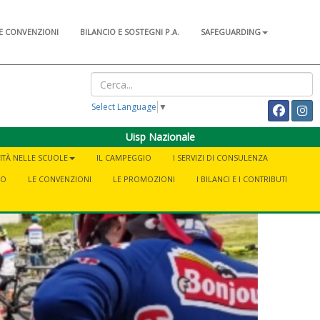
E CONVENZIONI
BILANCIO E SOSTEGNI P.A.
SAFEGUARDING
Select Language
▼
Uisp Nazionale
VITÀ NELLE SCUOLE
IL CAMPEGGIO
I SERVIZI DI CONSULENZA
NO
LE CONVENZIONI
LE PROMOZIONI
I BILANCI E I CONTRIBUTI