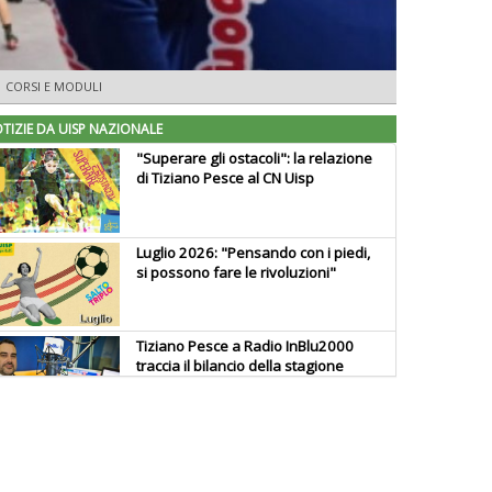
CORSI E MODULI
TIZIE DA UISP NAZIONALE
"Superare gli ostacoli": la relazione
di Tiziano Pesce al CN Uisp
Luglio 2026: "Pensando con i piedi,
si possono fare le rivoluzioni"
Tiziano Pesce a Radio InBlu2000
traccia il bilancio della stagione
Ddl Lobby, Uisp: “Il Parlamento
valorizzi le nostre specificità"