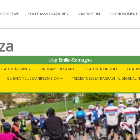
NI SPORTIVE
SOCI E ASSICURAZIONE
VADEMECUM
RICONOSCIMENTI 
za
Uisp Emilia-Romagna
LE ATTIVITÀ ESTIVE
ORTICAMP DI NATALE
LE ATTIVITÀ CINOFILE
LE ATTI
GLI EVENTI E LE MANIFESTAZIONI
TRECENTOSESSANTAGRADI - IL GIORNALI