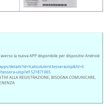
traverso la nuova APP disponibile per dispositivi Android
apps/details?id=it.absolutent.tesserauisp&hl=it
p/tessera-uisp/id1521871065
ATIVI ALLA REGISTRAZIONE, BISOGNA COMUNICARE,
ENENZA: