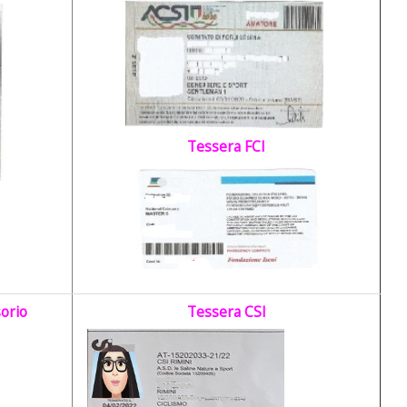
Tessera FCI
orio
Tessera CSI