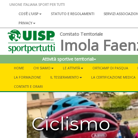
UNIONE ITALIANA SPORT PER TUTTI
COS'È L'UISP
STATUTO E REGOLAMENTI
SERVIZI ASSOCIAZIO
PRIVACY
Comitato Territoriale
Imola Faen
Attività sportive territoriali
HOME
CHI SIAMO
LE ATTIVITÀ
ORTICAMP DI PASQUA
LA FORMAZIONE
IL TESSERAMENTO
LA CERTIFICAZIONE MEDICA
CONTATTI E ORARI
Ciclismo