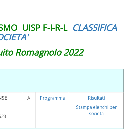
MO UISP F-I-R-L
CLASSIFICA
OCIETA'
cuito Romagnolo 2022
NSE
A
Programma
Risultati
Stampa elenchi per
società
623