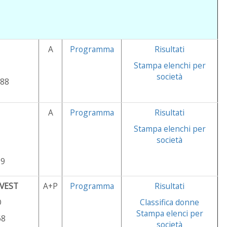
A
Programma
Risultati
Stampa elenchi per
società
188
A
Programma
Risultati
Stampa elenchi per
società
79
VEST
A+P
Programma
Risultati
O
Classifica donne
Stampa elenci per
68
società