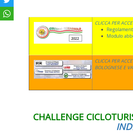
CLICCA PER ACC
Regolamen
Modulo abbo
CLICCA PER ACCE
BOLOGNESE E VA
CHALLENGE CICLOTURIS
IND