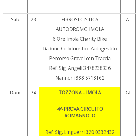
Sab.
23
FIBROSI CISTICA
A
AUTODROMO IMOLA
6 Ore Imola Charity Bike
Raduno Cicloturistico Autogestito
Percorso Gravel con Traccia
Ref. Sig. Angeli 3478238336
Nannoni 338 5713162
Dom.
24
TOZZONA - IMOLA
GF
4^ PROVA CIRCUITO
ROMAGNOLO
Ref. Sig. Linguerri 320 0332432