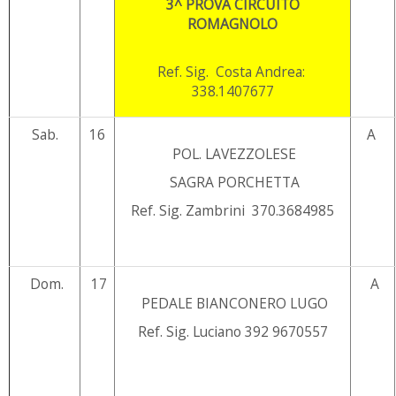
3^ PROVA CIRCUITO
ROMAGNOLO
Ref. Sig. Costa Andrea:
338.1407677
Sab.
16
A
POL. LAVEZZOLESE
SAGRA PORCHETTA
Ref. Sig. Zambrini 370.3684985
Dom.
17
A
PEDALE BIANCONERO LUGO
Ref. Sig. Luciano 392 9670557