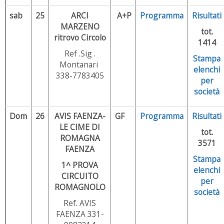
sab
25
ARCI
A+P
Programma
Risultati
MARZENO
tot.
ritrovo Circolo
1414
Ref .Sig .
Stampa
Montanari
elenchi
338-7783405
per
società
Dom
26
AVIS FAENZA-
GF
Programma
Risultati
LE CIME DI
tot.
ROMAGNA
3571
FAENZA
Stampa
1^ PROVA
elenchi
CIRCUITO
per
ROMAGNOLO
società
Ref. AVIS
FAENZA 331-