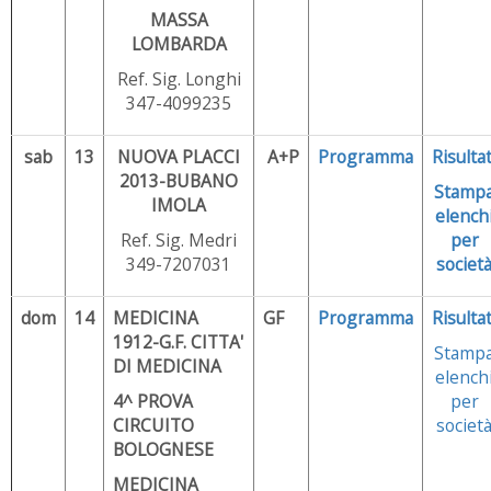
MASSA
LOMBARDA
Ref. Sig. Longhi
347-4099235
sab
13
NUOVA PLACCI
A+P
Programma
Risultat
2013-BUBANO
Stamp
IMOLA
elench
Ref. Sig. Medri
per
349-7207031
societ
dom
14
MEDICINA
GF
Programma
Risultat
1912-G.F. CITTA'
Stamp
DI MEDICINA
elench
4^ PROVA
per
CIRCUITO
societ
BOLOGNESE
MEDICINA