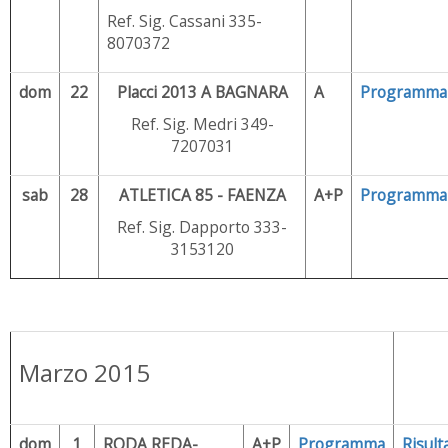
Ref. Sig. Cassani 335-
8070372
dom
22
Placci 2013 A BAGNARA
A
Programma
Ref. Sig. Medri 349-
7207031
sab
28
ATLETICA 85 - FAENZA
A+P
Programma
Ref. Sig. Dapporto 333-
3153120
Marzo 2015
dom
1
RODA REDA-
A+P
Programma
Risulta