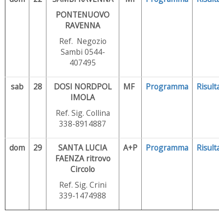
PONTENUOVO
RAVENNA
Ref. Negozio
Sambi 0544-
407495
sab
28
DOSI NORDPOL
MF
Programma
Risulta
IMOLA
Ref. Sig. Collina
338-8914887
dom
29
SANTA LUCIA
A+P
Programma
Risulta
FAENZA ritrovo
Circolo
Ref. Sig. Crini
339-1474988