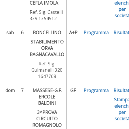
CEFLA IMOLA
elench
per
Ref. Sig. Castelli
societ
339 1354912
sab
6
BONCELLINO
A+P
Programma
Risultat
STABILIMENTO
ORVA
BAGNACAVALLO
Ref. Sig.
Gulmanelli 320
1647768
dom
7
MASSESE-G.F.
GF
Programma
Risultat
ERCOLE
Stamp
BALDINI
elench
3^PROVA
per
CIRCUITO
societ
ROMAGNOLO