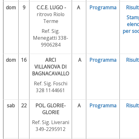
dom
9
C.C.E. LUGO -
A
Programma
Risult
ritrovo Riolo
Stam
Terme
elenc
Ref. Sig.
per soc
Menegatti 338-
9906284
dom
16
ARCI
A
Programma
Risult
VILLANOVA DI
BAGNACAVALLO
Ref. Sig. Foschi
328 1144661
sab
22
POL. GLORIE-
A
Programma
Risult
GLORIE
Ref. Sig. Liverani
349-2295912