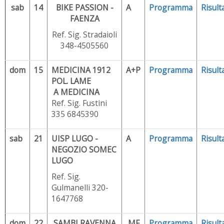
sab
14
BIKE PASSION -
A
Programma
Risulta
FAENZA
Ref. Sig. Stradaioli
348-4505560
dom
15
MEDICINA 1912
A+P
Programma
Risulta
POL. LAME
A MEDICINA
Ref. Sig. Fustini
335 6845390
sab
21
UISP LUGO -
A
Programma
Risulta
NEGOZIO SOMEC
LUGO
Ref. Sig.
Gulmanelli 320-
1647768
dom
22
SAMBI RAVENNA
MF
Programma
Risulta