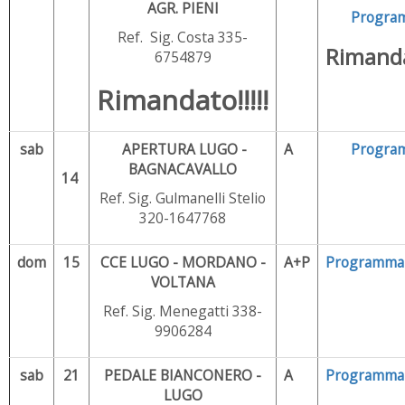
AGR. PIENI
Progra
Ref. Sig. Costa 335-
Rimanda
6754879
Rimandato!!!!!
sab
APERTURA LUGO -
A
Progra
BAGNACAVALLO
14
Ref. Sig. Gulmanelli Stelio
320-1647768
dom
15
CCE LUGO - MORDANO -
A+P
Programma
VOLTANA
Ref. Sig. Menegatti 338-
9906284
sab
21
PEDALE BIANCONERO -
A
Programma
LUGO