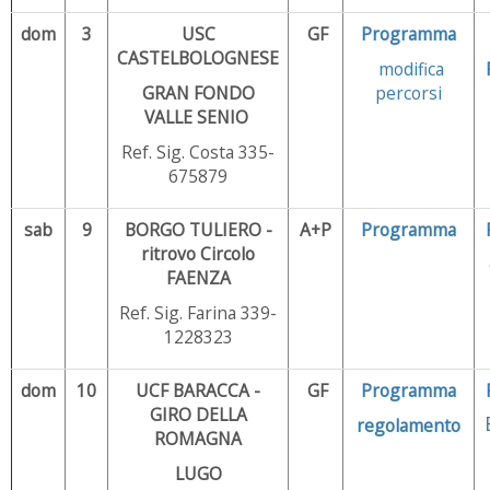
dom
3
USC
GF
Programma
CASTELBOLOGNESE
modifica
GRAN FONDO
percorsi
VALLE SENIO
Ref. Sig. Costa 335-
675879
sab
9
BORGO TULIERO -
A+P
Programma
ritrovo Circolo
FAENZA
Ref. Sig. Farina 339-
1228323
dom
10
UCF BARACCA -
GF
Programma
GIRO DELLA
regolamento
ROMAGNA
LUGO