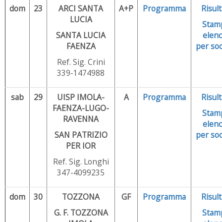
dom
23
ARCI SANTA
A+P
Programma
Risult
LUCIA
Stam
SANTA LUCIA
elenc
FAENZA
per soc
Ref. Sig. Crini
339-1474988
sab
29
UISP IMOLA-
A
Programma
Risult
FAENZA-LUGO-
Stam
RAVENNA
elenc
SAN PATRIZIO
per soc
PER IOR
Ref. Sig. Longhi
347-4099235
dom
30
TOZZONA
GF
Programma
Risult
G. F. TOZZONA
Stam