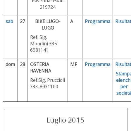
Ravenna 0544-
219724
sab
27
BIKE LUGO-
A
Programma
Risultat
LUGO
Ref. Sig.
Mondini 335
6981141
dom
28
OSTERIA
MF
Programma
Risultat
RAVENNA
Stamp
Ref.Sig. Pruccioli
elench
333-8031100
per
societ
Luglio 2015