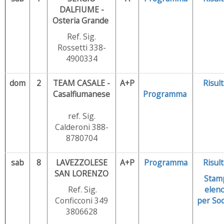
DALFIUME -
Osteria Grande
Ref. Sig.
Rossetti 338-
4900334
dom
2
TEAM CASALE -
A+P
Risult
Casalfiumanese
Programma
ref. Sig.
Calderoni 388-
8780704
sab
8
LAVEZZOLESE
A+P
Programma
Risult
SAN LORENZO
Stam
Ref. Sig.
elenc
Conficconi 349
per
Soc
3806628