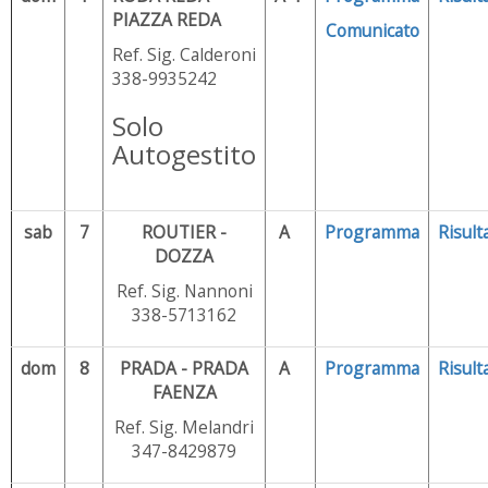
PIAZZA REDA
Comunicato
Ref. Sig. Calderoni
338-9935242
Solo
Autogestito
sab
7
ROUTIER -
A
Programma
Risulta
DOZZA
Ref. Sig. Nannoni
338-5713162
dom
8
PRADA - PRADA
A
Programma
Risulta
FAENZA
Ref. Sig. Melandri
347-8429879