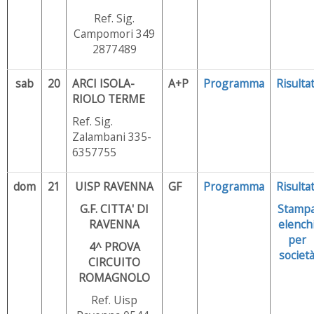
Ref. Sig.
Campomori 349
2877489
sab
20
ARCI ISOLA-
A+P
Programma
Risultat
RIOLO TERME
Ref. Sig.
Zalambani 335-
6357755
dom
21
UISP RAVENNA
GF
Programma
Risultat
G.F. CITTA' DI
Stamp
RAVENNA
elench
per
4^ PROVA
societ
CIRCUITO
ROMAGNOLO
Ref. Uisp