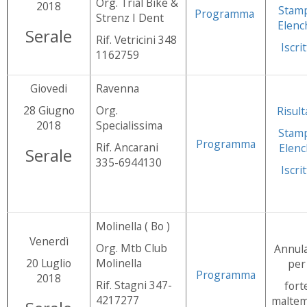
Org. Trial Bike &
2018
Stam
Programma
Strenz I Dent
Elenc
Serale
Rif. Vetricini 348
Iscrit
1162759
Giovedi
Ravenna
28 Giugno
Org.
Risult
2018
Specialissima
Stam
Programma
Rif. Ancarani
Elenc
Serale
335-6944130
Iscrit
Molinella ( Bo )
Venerdì
Org. Mtb Club
Annul
20 Luglio
Molinella
per
Programma
2018
Rif. Stagni 347-
fort
4217277
malte