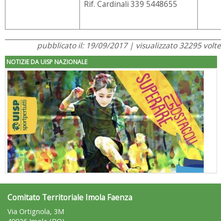
Rif. Cardinali 339 5448655
pubblicato il: 19/09/2017 | visualizzato 32295 volte
NOTIZIE DA UISP NAZIONALE
Comitato Territoriale Imola Faenza
"Superare gli ostacoli": la relazione di Tiziano Pesce al CN Uisp
Via Ortignola, 3M