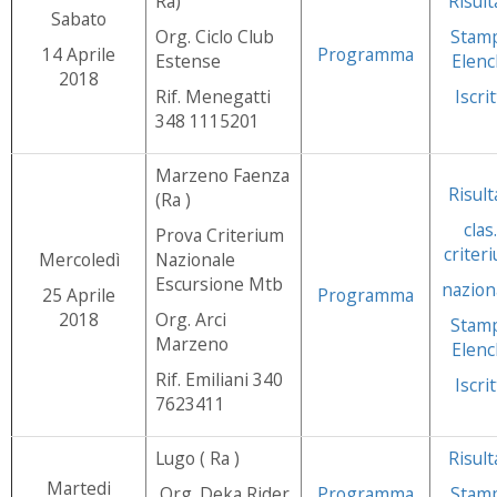
Ra)
Risult
Sabato
Org. Ciclo Club
Stam
14 Aprile
Programma
Estense
Elenc
2018
Rif. Menegatti
Iscrit
348 1115201
Marzeno Faenza
Risult
(Ra )
clas.
Prova Criterium
criter
Mercoledì
Nazionale
Escursione Mtb
nazion
25 Aprile
Programma
2018
Org. Arci
Stam
Marzeno
Elenc
Rif. Emiliani 340
Iscrit
7623411
Lugo ( Ra )
Risult
Martedi
Org. Deka Rider
Programma
Stam