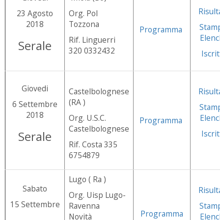
Risult
23 Agosto
Org. Pol
2018
Tozzona
Stam
Programma
Elenc
Rif. Linguerri
Serale
320 0332432
Iscrit
Giovedi
Castelbolognese
Risult
(RA )
6 Settembre
Stam
2018
Org. U.S.C.
Elenc
Programma
Castelbolognese
Serale
Iscrit
Rif. Costa 335
6754879
Lugo ( Ra )
Sabato
Risult
Org. Uisp Lugo-
15 Settembre
Ravenna
Stam
Programma
Novità
Elenc