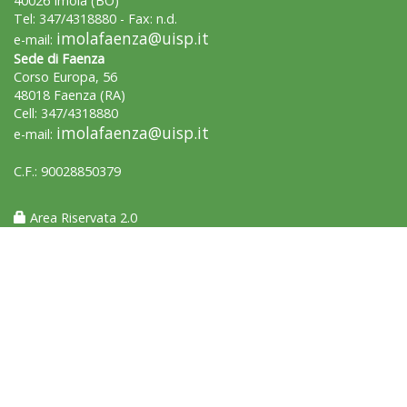
40026 Imola (BO)
Tel: 347/4318880 - Fax: n.d.
imolafaenza@uisp.it
e-mail:
Sede di Faenza
Corso Europa, 56
48018 Faenza (RA)
Cell: 347/4318880
imolafaenza@uisp.it
e-mail:
C.F.: 90028850379
Luglio 2026: "Pensando con i piedi, si possono fare le
Area Riservata 2.0
rivoluzioni"