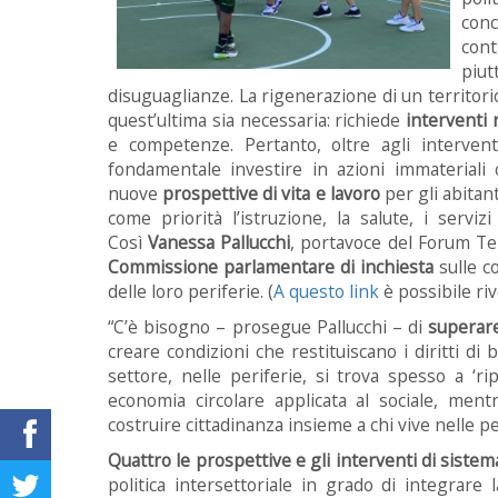
conc
con
piu
disuguaglianze. La rigenerazione di un territorio
quest’ultima sia necessaria: richiede
interventi r
e competenze. Pertanto, oltre agli interventi
fondamentale investire in azioni immateriali c
nuove
prospettive di vita e lavoro
per gli abitant
come priorità l’istruzione, la salute, i servizi s
Così
Vanessa Pallucchi
, portavoce del Forum Ter
Commissione parlamentare di inchiesta
sulle co
delle loro periferie. (
A questo link
è possibile ri
“C’è bisogno – prosegue Pallucchi – di
superare
creare condizioni che restituiscano i diritti 
settore, nelle periferie, si trova spesso a ‘rip
economia circolare applicata al sociale, men
costruire cittadinanza insieme a chi vive nelle pe
Quattro le prospettive e gli interventi di sistem
politica intersettoriale in grado di integrare la