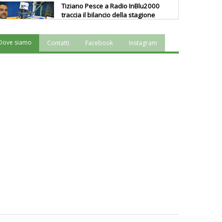
Tiziano Pesce a Radio InBlu2000
traccia il bilancio della stagione
Dove siamo
Contatti
Facebook
Instagram
Ddl Lobby, Uisp: “Il Parlamento
valorizzi le nostre specificità"
La formazione Uisp rallenta ma
prosegue anche in estate
Tiziano Pesce nel Cda di
Fondazione Terzjus: prima riunione
a Roma