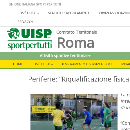
UNIONE ITALIANA SPORT PER TUTTI
COS'È L'UISP
STATUTO E REGOLAMENTI
SERVIZI ASSOCIAZIO
PRIVACY
Comitato Territoriale
Roma
Attività sportive territoriali
HOME
COS'È L'UISP
TESSERAMENTO E SERVIZI AI SOCI
IMPIA
Periferie: “Riqualificazione fisi
La p
inte
di i
“Co
poli