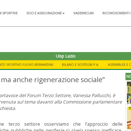
NI SPORTIVE
SOCI E ASSICURAZIONE
VADEMECUM
RICONOSCIMENTI 
Uisp Lazio
NTO SPORTIVO FULVIO BERNARDINI
BILANCI E SOSTEGNI P.A.
ASSEMBLEE E 
NO
ca ma anche rigenerazione sociale”
ortavoce del Forum Terzo Settore, Vanessa Pallucchi, è
rvenuta sul tema davanti alla Commissione parlamentare
nchiesta.
me terzo settore osserviamo che l’approccio delle
tiche pubbliche nelle periferie si rivela spesso inefficace,