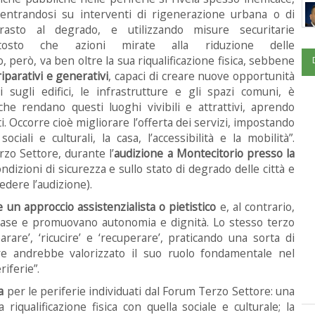
entrandosi su interventi di rigenerazione urbana o di
trasto al degrado, e utilizzando misure securitarie
ttosto che azioni mirate alla riduzione delle
, però, va ben oltre la sua riqualificazione fisica, sebbene
iparativi e generativi
, capaci di creare nuove opportunità
 sugli edifici, le infrastrutture e gli spazi comuni, è
he rendano questi luoghi vivibili e attrattivi, aprendo
i. Occorre cioè migliorare l’offerta dei servizi, impostando
ociali e culturali, la casa, l’accessibilità e la mobilità”.
zo Settore, durante l’
audizione a Montecitorio presso la
ndizioni di sicurezza e sullo stato di degrado delle città e
vedere l’audizione).
 un approccio assistenzialista o pietistico
e, al contrario,
di base e promuovano autonomia e dignità. Lo stesso terzo
arare’, ‘ricucire’ e ‘recuperare’, praticando una sorta di
tre andrebbe valorizzato il suo ruolo fondamentale nel
riferie”.
a
per le periferie individuati dal Forum Terzo Settore: una
 riqualificazione fisica con quella sociale e culturale; la