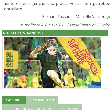
mente ed energia che una pratica veloce non potrebbe
controllare.
Barbara Tassara e Marcello Vernengo
pubblicato il: 09/12/2011 | visualizzato 2127 volte
NOTIZIE DA UISP NAZIONALE
Campionati
Classifiche Trofei
"Superare gli ostacoli": la relazione di Tiziano Pesce al CN Uisp
Coordinamenti Nazionali DO ed Esecutivi di Settore