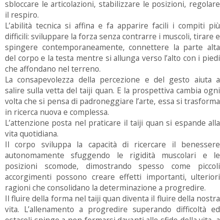
sbloccare le articolazioni, stabilizzare le posizioni, regolare
il respiro.
L’abilità tecnica si affina e fa apparire facili i compiti più
difficili: sviluppare la forza senza contrarre i muscoli, tirare e
spingere contemporaneamente, connettere la parte alta
del corpo e la testa mentre si allunga verso l’alto con i piedi
che affondano nel terreno.
La consapevolezza della percezione e del gesto aiuta a
salire sulla vetta del taiji quan. E la prospettiva cambia ogni
volta che si pensa di padroneggiare l’arte, essa si trasforma
in ricerca nuova e complessa.
L’attenzione posta nel praticare il taiji quan si espande alla
vita quotidiana.
Il corpo sviluppa la capacità di ricercare il benessere
autonomamente sfuggendo le rigidità muscolari e le
posizioni scomode, dimostrando spesso come piccoli
accorgimenti possono creare effetti importanti, ulteriori
ragioni che consolidano la determinazione a progredire.
Il fluire della forma nel taiji quan diventa il fluire della nostra
vita. L’allenamento a progredire superando difficoltà ed
ostacoli spinge a non fermarsi davanti alle sfide della vita, a