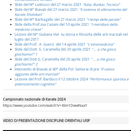
Slide del M° Lastrucci del 27 marzo 2021
"Kata, Bunkai, Tecnica
"
Slide del M° Biavati del 27 marzo 2021
"Il sistema di allenamento del
Karate Shotokan"
Slide del M° Barbagallo del 27 marzo 2021
"I tempi delle parate"
Slide della Prof.ssa Cassini del 10 aprile 2021
"I meridiani della
medicina cinese"
Lezioni del M° Giuliana Viel su storia e filosofia delle arti marziali nel
luglio del 2017
Slide del Prof. A. Guerci del 14 aprile 2021
"L'etnomedicina"
Slide del Dott. G. Caramella del 20 aprile 2021
".... a che gioco
giochiamo?" 1
Slide del Dott G. Caramella del 20 aprile 2021
" ... a che gioco
giochiamo?" 2
Intervento di Biavati al 40° della Pol. Samurai di Jesi
"Il valore
aggiunto delle arti marziali"
Lezione del Prof. Barduco il 12 ottobre 2024
"Performance sportiva e
potenziamento cognitivo"
Campionato nazionale di Karate 2024
https://www.youtube.com/watch?v=4Sm1DwwNaaY
VIDEO DI PRESENTAZIONE DISCIPLINE ORIENTALI UISP