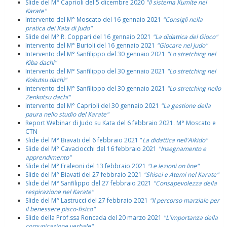
Slide del M° Caprioli del 5 dicembre 2020
"Il sistema Kumite nel
Karate"
Intervento del M° Moscato del 16 gennaio 2021
"Consigli nella
pratica dei Kata di Judo"
Slide del M° R. Coppari del 16 gennaio 2021
"La didattica del Gioco"
Intervento del M° Burioli del 16 gennaio 2021
"Giocare nel Judo"
Intervento del M° Sanfilippo del 30 gennaio 2021
"Lo stretching nel
Kiba dachi"
Intervento del M° Sanfilippo del 30 gennaio 2021
"Lo stretching nel
Kokutsu dachi"
Intervento del M° Sanfilippo del 30 gennaio 2021
"Lo stretching nello
Zenkotsu dachi"
Intervento del M° Caprioli del 30 gennaio 2021
"La gestione della
paura nello studio del Karate"
Report Webinar di Judo su Kata del 6 febbraio 2021. M° Moscato e
CTN
Slide del M° Biavati del 6 febbraio 2021 "
La didattica nell'Aikido"
Slide del M° Cavaciocchi del 16 febbraio 2021
"Insegnamento e
apprendimento"
Slide del M° Fraleoni del 13 febbraio 2021
"Le lezioni on line"
Slide del M° Biavati del 27 febbraio 2021
"Shisei e Atemi nel Karate"
Slide del M° Sanfilippo del 27 febbraio 2021
"Consapevolezza della
respirazione nel Karate"
Slide del M° Lastrucci del 27 febbraio 2021
"Il percorso marziale per
il benessere pisco-fisico"
Slide della Prof.ssa Roncada del 20 marzo 2021
"L'importanza della
comunicazione verbale"