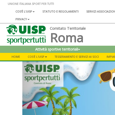
UNIONE ITALIANA SPORT PER TUTTI
COS'È L'UISP
STATUTO E REGOLAMENTI
SERVIZI ASSOCIAZIO
PRIVACY
Comitato Territoriale
Roma
Attività sportive territoriali
HOME
COS'È L'UISP
TESSERAMENTO E SERVIZI AI SOCI
IMPIA
Previous