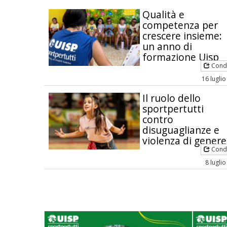
Qualità e
competenza per
crescere insieme:
un anno di
formazione Uisp
Condi
16 lugli
Il ruolo dello
sportpertutti
contro
disuguaglianze e
violenza di genere
Condi
8 lugli