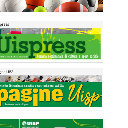
press
ine UISP