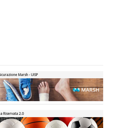
Tiziano Pesce nel Cda di
Fondazione Terzjus: prima riunione
a Roma
icurazione Marsh - UISP
a Riservata 2.0