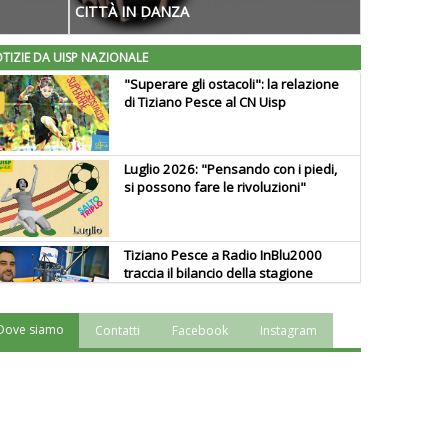
CITTÀ IN DANZA
TIZIE DA UISP NAZIONALE
"Superare gli ostacoli": la relazione
di Tiziano Pesce al CN Uisp
Luglio 2026: "Pensando con i piedi,
si possono fare le rivoluzioni"
Tiziano Pesce a Radio InBlu2000
traccia il bilancio della stagione
Dove siamo
Contatti
Facebook
Instagram
Ddl Lobby, Uisp: “Il Parlamento
valorizzi le nostre specificità"
La formazione Uisp rallenta ma
prosegue anche in estate