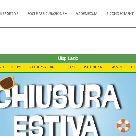
NI SPORTIVE
SOCI E ASSICURAZIONE
VADEMECUM
RICONOSCIMENTI 
Uisp Lazio
NTO SPORTIVO FULVIO BERNARDINI
BILANCI E SOSTEGNI P.A.
ASSEMBLEE E 