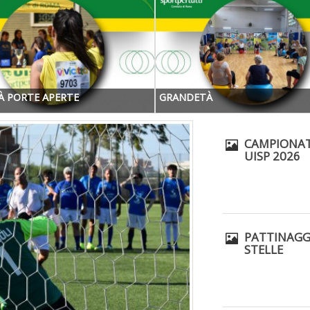
TÀ PORTE APERTE
GRANDETÀ
CAMPIONAT
UISP 2026
PATTINAGGI
STELLE