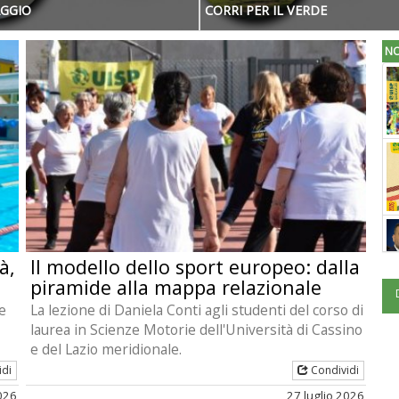
GGIO
CORRI PER IL VERDE
NO
à,
Il modello dello sport europeo: dalla
piramide alla mappa relazionale
ne
La lezione di Daniela Conti agli studenti del corso di
laurea in Scienze Motorie dell'Università di Cassino
e del Lazio meridionale.
idi
Condividi
2026
27 luglio 2026