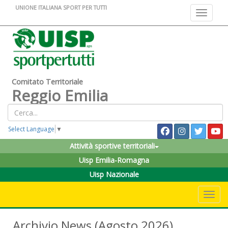
UNIONE ITALIANA SPORT PER TUTTI
Toggle na
Comitato Territoriale
Reggio Emilia
Select Language
▼
Attività sportive territoriali
Uisp Emilia-Romagna
Uisp Nazionale
Toggle 
Archivio News (Agosto 2026)