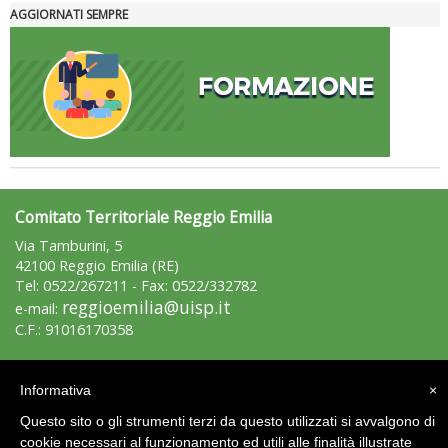
AGGIORNATI SEMPRE
Comitato Territoriale Reggio Emilia
Via Tamburini, 5
42100 Reggio Emilia (RE)
Tel: 0522/267211 - Fax: 0522/332782
reggioemilia@uisp.it
e-mail:
C.F.: 91016170358
Area Riservata 2.0
Informativa
×
Questo sito o gli strumenti terzi da questo utilizzati si avvalgono di
cookie necessari al funzionamento ed utili alle finalità illustrate