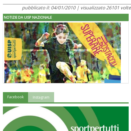
pubblicato il: 04/01/2010 | visualizzato 26101 volte
NOTIZIE DA UISP NAZIONALE
Facebook
Instagram
"Superare gli ostacoli": la relazione di Tiziano Pesce al CN Uisp