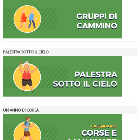
Tiziano Pesce a Radio InBlu2000 traccia il bilancio della stagione
PALESTRA SOTTO IL CIELO
Ddl Lobby, Uisp: “Il Parlamento valorizzi le nostre specificità"
UN ANNO DI CORSA