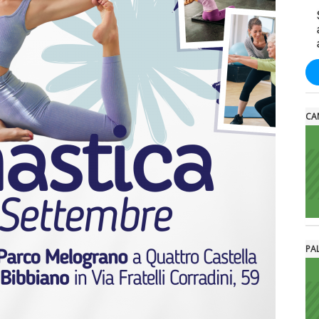
CA
PA