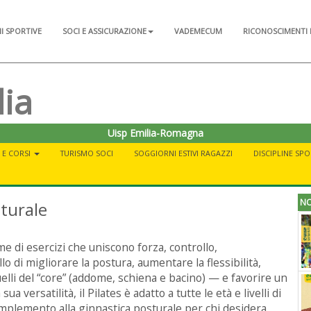
NI SPORTIVE
SOCI E ASSICURAZIONE
VADEMECUM
RICONOSCIMENTI 
lia
Uisp Emilia-Romagna
À E CORSI
TURISMO SOCI
SOGGIORNI ESTIVI RAGAZZI
DISCIPLINE SPO
NO
sturale
e di esercizi che uniscono forza, controllo,
o di migliorare la postura, aumentare la flessibilità,
elli del “core” (addome, schiena e bacino) — e favorire un
a versatilità, il Pilates è adatto a tutte le età e livelli di
mplemento alla ginnastica posturale per chi desidera