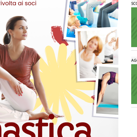
SC
AG