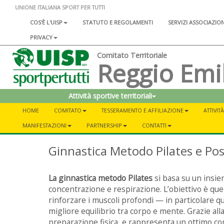
UNIONE ITALIANA SPORT PER TUTTI
COS'È L'UISP
STATUTO E REGOLAMENTI
SERVIZI ASSOCIAZIO
PRIVACY
Comitato Territoriale
Reggio Emi
Attività sportive territoriali
HOME
COMITATO
TESSERAMENTO E AFFILIAZIONE
ATTIVIT
MANIFESTAZIONI
PARTNERSHIP
CONTATTI
Ginnastica Metodo Pilates e Po
La ginnastica metodo Pilates
si basa su un insiem
concentrazione e respirazione. L’obiettivo è quell
rinforzare i muscoli profondi — in particolare qu
migliore equilibrio tra corpo e mente. Grazie alla su
preparazione fisica, e rappresenta un ottimo co