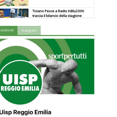
Tiziano Pesce a Radio InBlu2000
traccia il bilancio della stagione
Facebook
Instagram
Ddl Lobby, Uisp: “Il Parlamento
valorizzi le nostre specificità"
La formazione Uisp rallenta ma
prosegue anche in estate
Tiziano Pesce nel Cda di
Fondazione Terzjus: prima riunione
a Roma