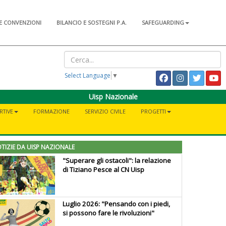
E CONVENZIONI
BILANCIO E SOSTEGNI P.A.
SAFEGUARDING
Select Language
▼
Uisp Nazionale
RTIVE
FORMAZIONE
SERVIZIO CIVILE
PROGETTI
TIZIE DA UISP NAZIONALE
"Superare gli ostacoli": la relazione
di Tiziano Pesce al CN Uisp
Luglio 2026: "Pensando con i piedi,
si possono fare le rivoluzioni"