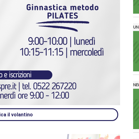
UN
NE
ca il volantino