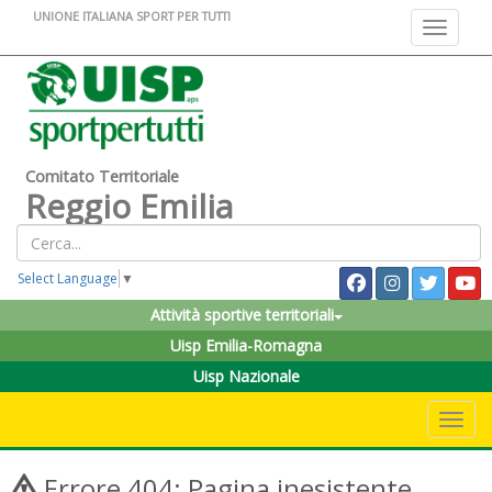
UNIONE ITALIANA SPORT PER TUTTI
Toggle na
Comitato Territoriale
Reggio Emilia
Select Language
▼
Attività sportive territoriali
Uisp Emilia-Romagna
Uisp Nazionale
Toggle 
Errore 404: Pagina inesistente