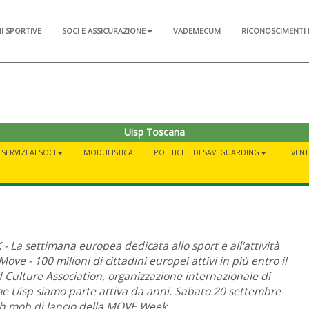
NI SPORTIVE
SOCI E ASSICURAZIONE
VADEMECUM
RICONOSCIMENTI 
Uisp Toscana
SERVIZI AI SOCI
MODULISTICA
POLITICHE DI SAVEGUARDING
EVENT
 La settimana europea dedicata allo sport e all'attività
e - 100 milioni di cittadini europei attivi in più entro il
d Culture Association, organizzazione internazionale di
me Uisp siamo parte attiva da anni. Sabato 20 settembre
ash mob di lancio della MOVE Week.