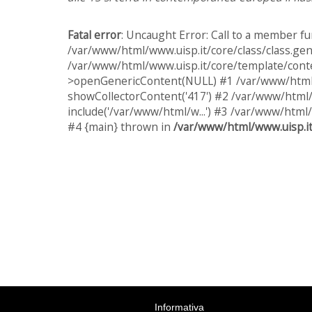
Fatal error
: Uncaught Error: Call to a member fu
/var/www/html/www.uisp.it/core/class/class.gen
/var/www/html/www.uisp.it/core/template/conte
>openGenericContent(NULL) #1 /var/www/html/w
showCollectorContent('417') #2 /var/www/html/
include('/var/www/html/w...') #3 /var/www/html/
#4 {main} thrown in
/var/www/html/www.uisp.it
Informativa