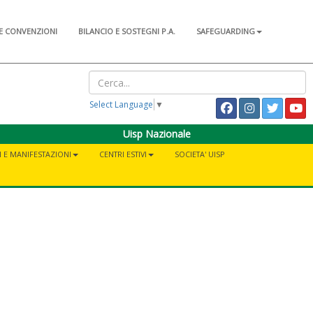
E CONVENZIONI
BILANCIO E SOSTEGNI P.A.
SAFEGUARDING
Select Language
▼
Uisp Nazionale
I E MANIFESTAZIONI
CENTRI ESTIVI
SOCIETA' UISP