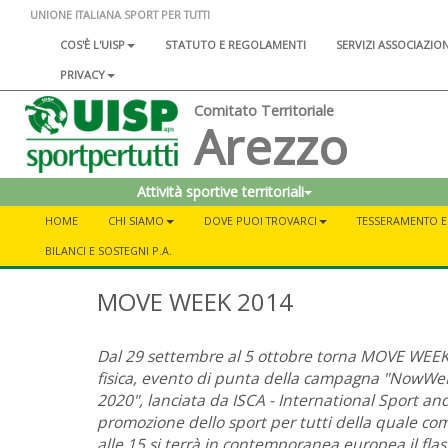
UNIONE ITALIANA SPORT PER TUTTI
COS'È L'UISP
STATUTO E REGOLAMENTI
SERVIZI ASSOCIAZIO
PRIVACY
Comitato Territoriale
Arezzo
Attività sportive territoriali
HOME
CHI SIAMO
DOVE PUOI TROVARCI
TESSERAMENTO E 
BILANCI E SOSTEGNI P.A.
MOVE WEEK 2014
Dal 29 settembre al 5 ottobre torna MOVE WEEK -
fisica, evento di punta della campagna "NowWeMov
2020", lanciata da ISCA - International Sport an
promozione dello sport per tutti della quale co
alle 15 si terrà in contemporanea europea il fl