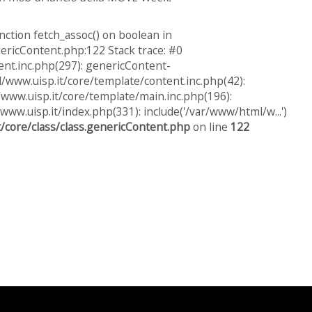
nction fetch_assoc() on boolean in
ericContent.php:122 Stack trace: #0
nt.inc.php(297): genericContent-
ww.uisp.it/core/template/content.inc.php(42):
www.uisp.it/core/template/main.inc.php(196):
www.uisp.it/index.php(331): include('/var/www/html/w...')
/core/class/class.genericContent.php
on line
122