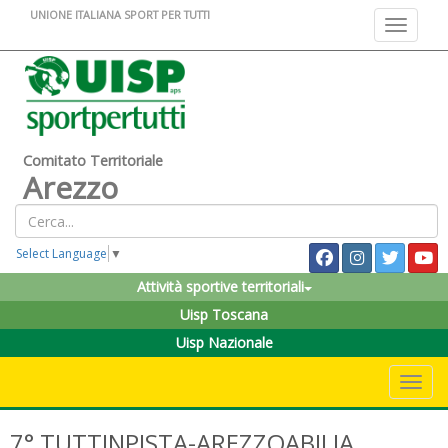
UNIONE ITALIANA SPORT PER TUTTI
Toggle na
Comitato Territoriale
Arezzo
Select Language
▼
Attività sportive territoriali
Uisp Toscana
Uisp Nazionale
Toggle 
7° TUTTINPISTA-AREZZOABILIA