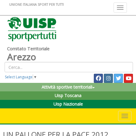
UNIONE ITALIANA SPORT PER TUTTI
Toggle na
Comitato Territoriale
Arezzo
Select Language
▼
Attività sportive territoriali
Uisp Toscana
Uisp Nazionale
Toggle 
UN PALLONE PER LA PACE 2012