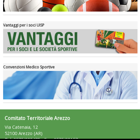
Vantaggi per i soci UISP
Convenzioni Medico Sportive
Tiziano Pesce a Radio InBlu2000 traccia il bilancio della stagione
Comitato Territoriale Arezzo
Via Catenaia, 12
52100 Arezzo (AR)
Tel: 0575/295475 - Fax: 0575/28157