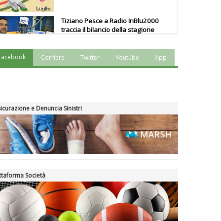
Tiziano Pesce a Radio InBlu2000
traccia il bilancio della stagione
Facebook
Corriere
Twitter
Youtube
App
Ddl Lobby, Uisp: “Il Parlamento
valorizzi le nostre specificità"
La formazione Uisp rallenta ma
icurazione e Denuncia Sinistri
prosegue anche in estate
Tiziano Pesce nel Cda di
Fondazione Terzjus: prima riunione
a Roma
ttaforma Società