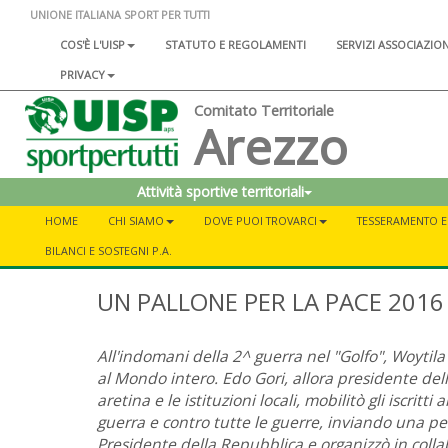
UNIONE ITALIANA SPORT PER TUTTI
COS'È L'UISP
STATUTO E REGOLAMENTI
SERVIZI ASSOCIAZIO
PRIVACY
Comitato Territoriale
Arezzo
Attività sportive territoriali
HOME
CHI SIAMO
DOVE PUOI TROVARCI
TESSERAMENTO E 
BILANCI E SOSTEGNI P.A.
UN PALLONE PER LA PACE 2016
All'indomani della 2^ guerra nel "Golfo", Woytila
al Mondo intero. Edo Gori, allora presidente dell'
aretina e le istituzioni locali, mobilitò gli iscrit
guerra e contro tutte le guerre, inviando una peti
Presidente della Repubblica e organizzò in colla