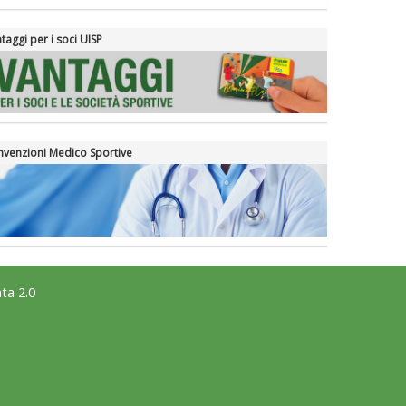
taggi per i soci UISP
venzioni Medico Sportive
ta 2.0