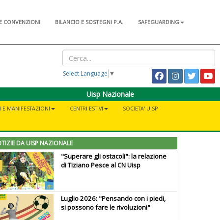
E CONVENZIONI
BILANCIO E SOSTEGNI P.A.
SAFEGUARDING
Select Language
▼
Uisp Nazionale
I E MANIFESTAZIONI
CENTRI ESTIVI
SOCIETA' UISP
TIZIE DA UISP NAZIONALE
"Superare gli ostacoli": la relazione
di Tiziano Pesce al CN Uisp
Luglio 2026: "Pensando con i piedi,
si possono fare le rivoluzioni"