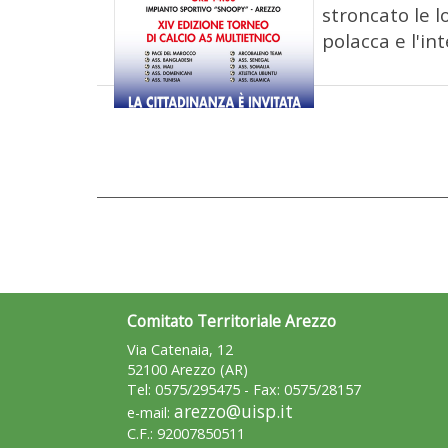
stroncato le l
polacca e l'int
Comitato Territoriale Arezzo
Via Catenaia, 12
52100 Arezzo (AR)
Tel: 0575/295475 - Fax: 0575/28157
arezzo@uisp.it
e-mail:
C.F.: 92007850511