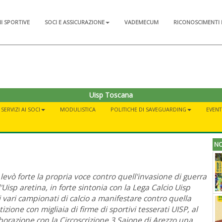
NI SPORTIVE
SOCI E ASSICURAZIONE
VADEMECUM
RICONOSCIMENTI 
Uisp Toscana
SERVIZI AI SOCI
MODULISTICA
POLITICHE DI SAVEGUARDING
EVENT
NO
 levò forte la propria voce contro quell'invasione di guerra
Uisp aretina, in forte sintonia con la Lega Calcio Uisp
ti ai vari campionati di calcio a manifestare contro quella
zione con migliaia di firme di sportivi tesserati UISP, al
borazione con la Circoscrizione 3 Saione di Arezzo una