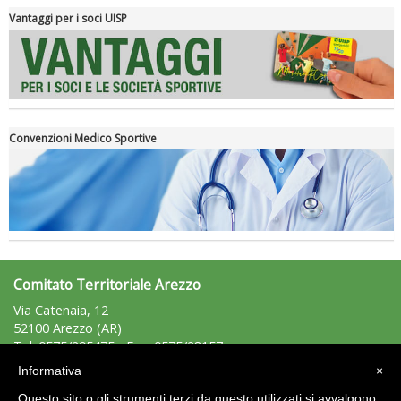
Vantaggi per i soci UISP
Convenzioni Medico Sportive
Tiziano Pesce a Radio InBlu2000 traccia il bilancio della stagione
Comitato Territoriale Arezzo
Via Catenaia, 12
52100 Arezzo (AR)
Tel: 0575/295475 - Fax: 0575/28157
arezzo@uisp.it
e-mail:
Informativa
×
C.F.: 92007850511
Questo sito o gli strumenti terzi da questo utilizzati si avvalgono