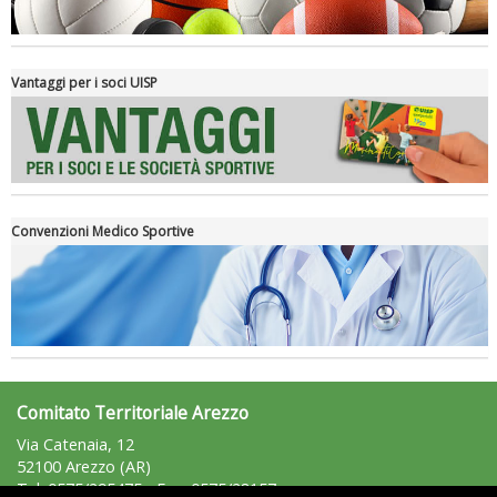
Vantaggi per i soci UISP
Convenzioni Medico Sportive
Tiziano Pesce a Radio InBlu2000 traccia il bilancio della stagione
Comitato Territoriale Arezzo
Via Catenaia, 12
52100 Arezzo (AR)
Tel: 0575/295475 - Fax: 0575/28157