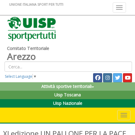
UNIONE ITALIANA SPORT PER TUTTI
Toggle na
Comitato Territoriale
Arezzo
Select Language
▼
Attività sportive territoriali
Uisp Toscana
Uisp Nazionale
Toggle 
XI edizione UN PALLONE PER LA PACE