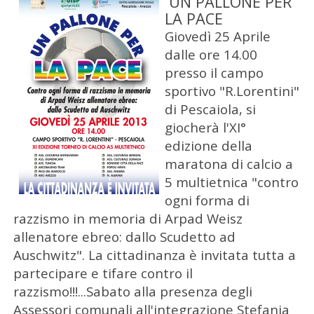
UN PALLONE PER
LA PACE
Giovedì 25 Aprile
dalle ore 14.00
presso il campo
sportivo "R.Lorentini"
di Pescaiola, si
giocherà l'XI°
edizione della
maratona di calcio a
5 multietnica "contro
ogni forma di
razzismo in memoria di Arpad Weisz
allenatore ebreo: dallo Scudetto ad
Auschwitz". La cittadinanza è invitata tutta a
partecipare e tifare contro il
razzismo!!!...Sabato alla presenza degli
Assessori comunali all'integrazione Stefania