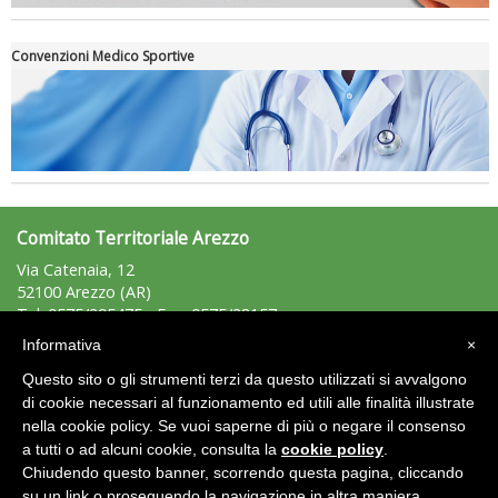
Convenzioni Medico Sportive
Tiziano Pesce a Radio InBlu2000 traccia il bilancio della stagione
Comitato Territoriale Arezzo
Via Catenaia, 12
52100 Arezzo (AR)
Tel: 0575/295475 - Fax: 0575/28157
arezzo@uisp.it
e-mail:
Informativa
×
C.F.: 92007850511
Questo sito o gli strumenti terzi da questo utilizzati si avvalgono
P.Iva: 01389860519
di cookie necessari al funzionamento ed utili alle finalità illustrate
Ddl Lobby, Uisp: “Il Parlamento valorizzi le nostre specificità"
nella cookie policy. Se vuoi saperne di più o negare il consenso
Area Riservata 2.0
a tutti o ad alcuni cookie, consulta la
cookie policy
.
Chiudendo questo banner, scorrendo questa pagina, cliccando
su un link o proseguendo la navigazione in altra maniera,