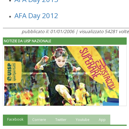
AFA Day 2012
pubblicato il: 01/01/2006 | visualizzato 54281 volte
NOTIZIE DA UISP NAZIONALE
Facebook
Corriere
Twitter
Youtube
App
"Superare gli ostacoli": la relazione di Tiziano Pesce al CN Uisp