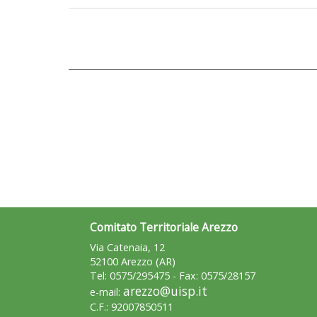
Comitato Territoriale Arezzo
Via Catenaia, 12
52100 Arezzo (AR)
Tel: 0575/295475 - Fax: 0575/28157
arezzo@uisp.it
e-mail:
C.F.: 92007850511