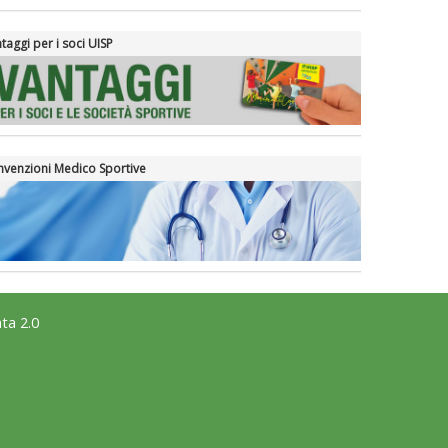
taggi per i soci UISP
venzioni Medico Sportive
ta 2.0