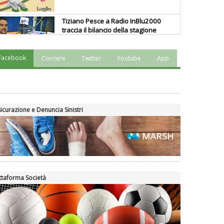
Tiziano Pesce a Radio InBlu2000
traccia il bilancio della stagione
Facebook
Corriere
Twitter
Youtube
App
Ddl Lobby, Uisp: “Il Parlamento
valorizzi le nostre specificità"
La formazione Uisp rallenta ma
icurazione e Denuncia Sinistri
prosegue anche in estate
Tiziano Pesce nel Cda di
Fondazione Terzjus: prima riunione
a Roma
ttaforma Società