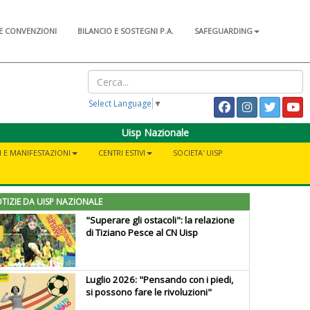
E CONVENZIONI
BILANCIO E SOSTEGNI P.A.
SAFEGUARDING
Select Language
▼
Uisp Nazionale
I E MANIFESTAZIONI
CENTRI ESTIVI
SOCIETA' UISP
TIZIE DA UISP NAZIONALE
"Superare gli ostacoli": la relazione
di Tiziano Pesce al CN Uisp
Luglio 2026: "Pensando con i piedi,
si possono fare le rivoluzioni"