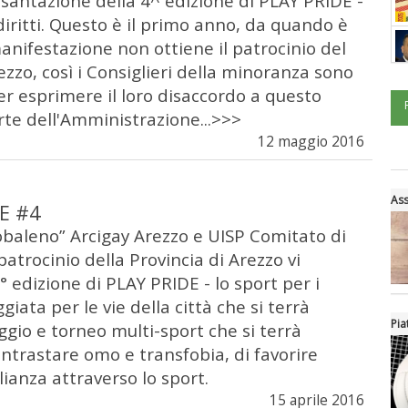
santazione della 4^ edizione di PLAY PRIDE -
 diritti. Questo è il primo anno, da quando è
anifestazione non ottiene il patrocinio del
zzo, così i Consiglieri della minoranza sono
er esprimere il loro disaccordo a questo
rte dell'Amministrazione...>>>
12 maggio 2016
Ass
E #4
baleno” Arcigay Arezzo e UISP Comitato di
 patrocinio della Provincia di Arezzo vi
4° edizione di PLAY PRIDE - lo sport per i
ggiata per le vie della città che si terrà
Pia
gio e torneo multi-sport che si terrà
trastare omo e transfobia, di favorire
lianza attraverso lo sport.
15 aprile 2016