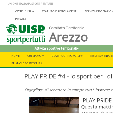
UNIONE ITALIANA SPORT PER TUTTI
COS'È L'UISP
STATUTO E REGOLAMENTI
SERVIZI ASSOCIAZIO
PRIVACY
Comitato Territoriale
Arezzo
Attività sportive territoriali
HOME
CHI SIAMO
DOVE PUOI TROVARCI
TESSERAMENTO E 
BILANCI E SOSTEGNI P.A.
PLAY PRIDE #4 - lo sport per i dir
Orgoglios* di scendere in campo tutt* insieme con
PLAY PRIDE
Questa mattin