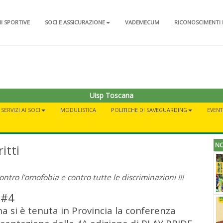
NI SPORTIVE
SOCI E ASSICURAZIONE
VADEMECUM
RICONOSCIMENTI 
Uisp Toscana
SERVIZI AI SOCI
MODULISTICA
POLITICHE DI SAVEGUARDING
EVENT
NO
itti
tro l’omofobia e contro tutte le discriminazioni !!!
 #4
a si è tenuta in Provincia la conferenza