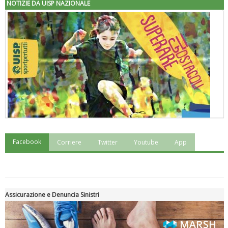
NOTIZIE DA UISP NAZIONALE
Facebook
Corriere
Twitter
Youtube
App
"Superare gli ostacoli": la relazione di Tiziano Pesce al CN Uisp
Assicurazione e Denuncia Sinistri