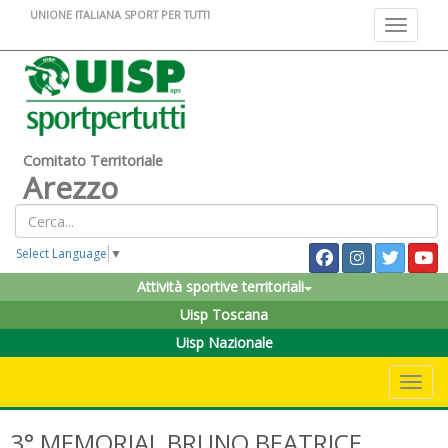
UNIONE ITALIANA SPORT PER TUTTI
Toggle na
Comitato Territoriale
Arezzo
Select Language
▼
Attività sportive territoriali
Uisp Toscana
Uisp Nazionale
Toggle 
3° MEMORIAL BRUNO BEATRICE