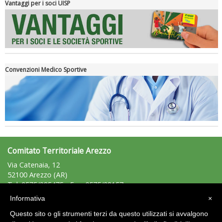
Vantaggi per i soci UISP
Convenzioni Medico Sportive
Tiziano Pesce a Radio InBlu2000 traccia il bilancio della stagione
Comitato Territoriale Arezzo
Via Catenaia, 12
52100 Arezzo (AR)
Tel: 0575/295475 - Fax: 0575/28157
arezzo@uisp.it
e-mail:
Informativa
×
C.F.: 92007850511
Questo sito o gli strumenti terzi da questo utilizzati si avvalgono
P.Iva: 01389860519