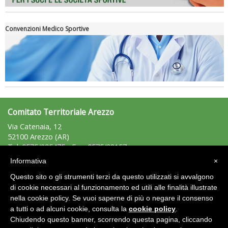
Convenzioni Medico Sportive
Tiziano Pesce a Radio InBlu2000 traccia il bilancio della stagione
Comitato Territoriale Arezzo
Via Catenaia, 12
52100 Arezzo (AR)
Tel: 0575/295475 - Fax: 0575/28157
arezzo@uisp.it
e-mail:
Informativa
×
C.F.: 92007850511
Questo sito o gli strumenti terzi da questo utilizzati si avvalgono
P.Iva: 01389860519
di cookie necessari al funzionamento ed utili alle finalità illustrate
Ddl Lobby, Uisp: “Il Parlamento valorizzi le nostre specificità"
nella cookie policy. Se vuoi saperne di più o negare il consenso
Area Riservata 2.0
a tutti o ad alcuni cookie, consulta la
cookie policy
.
Chiudendo questo banner, scorrendo questa pagina, cliccando