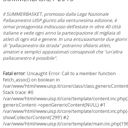
Il SUMMERBASKET, promosso dalla Lega Nazionale
Pallacanestro UISP giunto alla ventunesima edizione, è
ormai protagonista indiscusso dell'estate in oltre 40 città
italiane e vede ogni anno la partecipazione di migliaia di
atleti di ogni età e genere. In una entusiasmante due giorni
di "pallacanestro da strada" potranno sfidarsi atleti,
amatori e semplici appassionati consapevoli che "un'altra
pallacanestro è possibile".
Fatal error
: Uncaught Error: Call to a member function
fetch_assoc() on boolean in
/var/www/html/www.uisp.it/core/class/class.genericConten
Stack trace: #0
/var/www/html/www.uisp.it/core/template/content.inc.php(
genericContent->openGenericContent(NULL) #1
/var/www/html/www.uisp.it/core/template/content.inc.php(4
showCollectorContent('299') #2
/var/www/html/www.uisp.it/core/template/main.inc.php(196