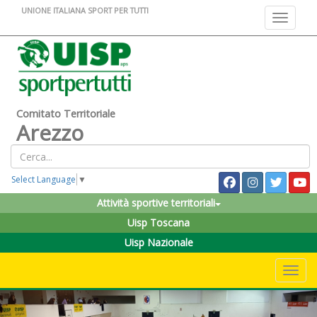
UNIONE ITALIANA SPORT PER TUTTI
Toggle na
Comitato Territoriale
Arezzo
Select Language
▼
Attività sportive territoriali
Uisp Toscana
Uisp Nazionale
Toggle 
Previous
Nex