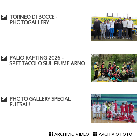
TORNEO DI BOCCE -
PHOTOGALLERY
La formazione Uisp rallenta ma prosegue anche in estate
PALIO RAFTING 2026 -
SPETTACOLO SUL FIUME ARNO
PHOTO GALLERY SPECIAL
FUTSAL!
Tiziano Pesce nel Cda di Fondazione Terzjus: prima riunione a
Roma
ARCHIVIO VIDEO
ARCHIVIO FOTO
|