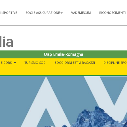
NI SPORTIVE
SOCI E ASSICURAZIONE
VADEMECUM
RICONOSCIMENTI 
lia
Uisp Emilia-Romagna
À E CORSI
TURISMO SOCI
SOGGIORNI ESTIVI RAGAZZI
DISCIPLINE SPO