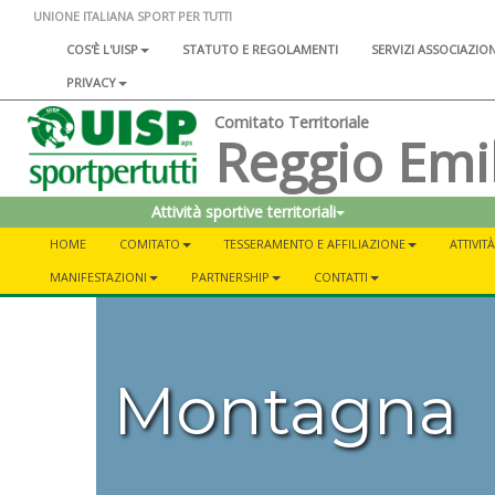
UNIONE ITALIANA SPORT PER TUTTI
COS'È L'UISP
STATUTO E REGOLAMENTI
SERVIZI ASSOCIAZIO
PRIVACY
Comitato Territoriale
Reggio Emi
Attività sportive territoriali
HOME
COMITATO
TESSERAMENTO E AFFILIAZIONE
ATTIVIT
MANIFESTAZIONI
PARTNERSHIP
CONTATTI
Montagna