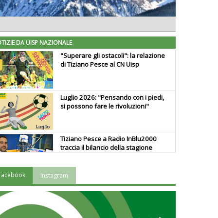
TIZIE DA UISP NAZIONALE
"Superare gli ostacoli": la relazione
di Tiziano Pesce al CN Uisp
Luglio 2026: "Pensando con i piedi,
si possono fare le rivoluzioni"
Tiziano Pesce a Radio InBlu2000
traccia il bilancio della stagione
Facebook
Instagram
Ddl Lobby, Uisp: “Il Parlamento
valorizzi le nostre specificità"