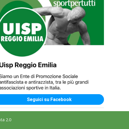
La formazione Uisp rallenta ma
prosegue anche in estate
Tiziano Pesce nel Cda di
Fondazione Terzjus: prima riunione
a Roma
Seguici su Facebook
ta 2.0