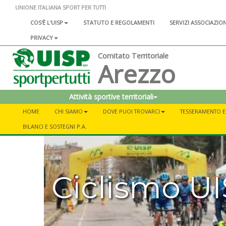
UNIONE ITALIANA SPORT PER TUTTI
COS'È L'UISP
STATUTO E REGOLAMENTI
SERVIZI ASSOCIAZIO
PRIVACY
Comitato Territoriale
Arezzo
Attività sportive territoriali
HOME
CHI SIAMO
DOVE PUOI TROVARCI
TESSERAMENTO E 
BILANCI E SOSTEGNI P.A.
Ciclismo U