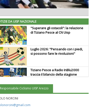
TIZIE DA UISP NAZIONALE
"Superare gli ostacoli": la relazione
di Tiziano Pesce al CN Uisp
Luglio 2026: "Pensando con i piedi,
si possono fare le rivoluzioni"
Tiziano Pesce a Radio InBlu2000
traccia il bilancio della stagione
Responsabile Ciclismo UISP Arezzo
Ddl Lobby, Uisp: “Il Parlamento
valorizzi le nostre specificità"
OLO NORCINI
olonorcini@gmail.com