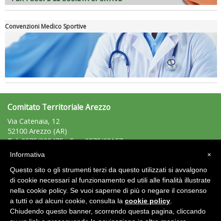
Convenzioni Medico Sportive
Tiziano Pesce a Radio InBlu2000 traccia il bilancio della stagione
Comitato Territoriale Arezzo
Via Catenaia, 12
52100 Arezzo (AR)
Tel: 0575/295475 - Fax: 0575/28157
arezzo@uisp.it
e-mail:
Informativa
×
C.F.: 92007850511
Questo sito o gli strumenti terzi da questo utilizzati si avvalgono
P.Iva: 01389860519
di cookie necessari al funzionamento ed utili alle finalità illustrate
Ddl Lobby, Uisp: “Il Parlamento valorizzi le nostre specificità"
nella cookie policy. Se vuoi saperne di più o negare il consenso
Area Riservata 2.0
a tutti o ad alcuni cookie, consulta la
cookie policy
.
Chiudendo questo banner, scorrendo questa pagina, cliccando