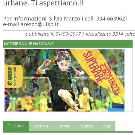
urbane. Ti aspettiamo!!!
Per informazioni: Silvia Marzoli cell. 334-6639621
e-mail arezzo@uisp.it
pubblicato il: 01/09/2017 | visualizzato 3514 volte
NOTIZIE DA UISP NAZIONALE
Facebook
Corriere
Twitter
Youtube
App
"Superare gli ostacoli": la relazione di Tiziano Pesce al CN Uisp