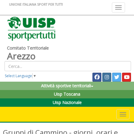
UNIONE ITALIANA SPORT PER TUTTI
Toggle na
Comitato Territoriale
Arezzo
Select Language
▼
Attività sportive territoriali
Uisp Toscana
Uisp Nazionale
Toggle 
Gruppi di Cammino - giorni, orari e