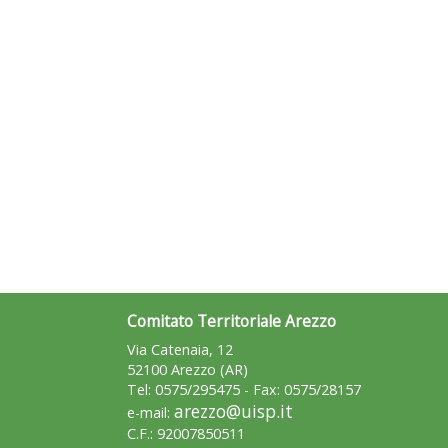
Comitato Territoriale Arezzo
Via Catenaia, 12
52100 Arezzo (AR)
Tel: 0575/295475 - Fax: 0575/28157
arezzo@uisp.it
e-mail:
C.F.: 92007850511