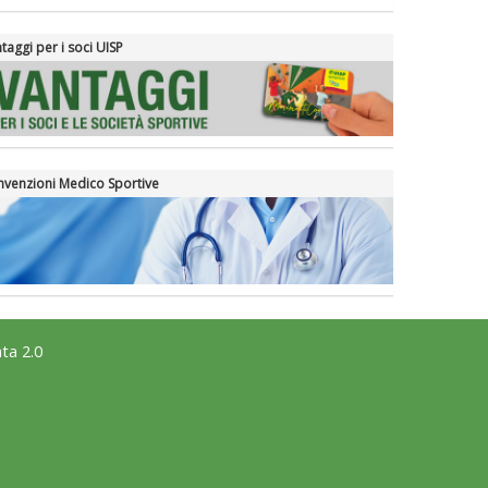
taggi per i soci UISP
venzioni Medico Sportive
ta 2.0