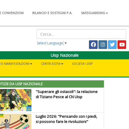
E CONVENZIONI
BILANCIO E SOSTEGNI P.A.
SAFEGUARDING
Select Language
▼
Uisp Nazionale
I E MANIFESTAZIONI
CENTRI ESTIVI
SOCIETA' UISP
TIZIE DA UISP NAZIONALE
"Superare gli ostacoli": la relazione
di Tiziano Pesce al CN Uisp
Luglio 2026: "Pensando con i piedi,
si possono fare le rivoluzioni"