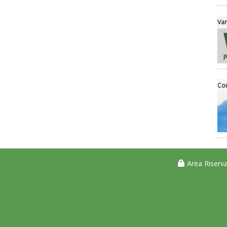
Van
Con
Area Riserva