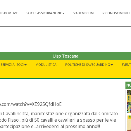
NI SPORTIVE
SOCI E ASSICURAZIONE
VADEMECUM
RICONOSCIMENTI 
Uisp Toscana
SERVIZI AI SOCI
MODULISTICA
POLITICHE DI SAVEGUARDING
EVENT
NO
be.com/watch?v=XE92SQfdHoE
i Cavallincittà, manifestazione organizzata dal Comitato
o Fisso...più di 50 cavalli e cavalieri a spasso per le vie
 partecipazione e...arrivederci al prossimo anno!!!