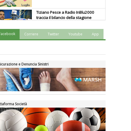
Tiziano Pesce a Radio InBlu2000
traccia il bilancio della stagione
Facebook
Corriere
Twitter
Youtube
App
Ddl Lobby, Uisp: “Il Parlamento
valorizzi le nostre specificità"
La formazione Uisp rallenta ma
icurazione e Denuncia Sinistri
prosegue anche in estate
Tiziano Pesce nel Cda di
Fondazione Terzjus: prima riunione
a Roma
ttaforma Società