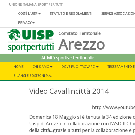
UNIONE ITALIANA SPORT PER TUTTI
COS'È L'UISP
STATUTO E REGOLAMENTI
SERVIZI ASSOCIAZIO
PRIVACY
Comitato Territoriale
Arezzo
Attività sportive territoriali
HOME
CHI SIAMO
DOVE PUOI TROVARCI
TESSERAMENTO E 
BILANCI E SOSTEGNI P.A.
Video Cavallincittà 2014
http://www.youtu
Domenica 18 Maggio si è tenuta la 3^ edizione d
Uisp di Arezzo in collaborazione con l'ASD Il Chiod
della città...grazie a tutti per la collaborazione e