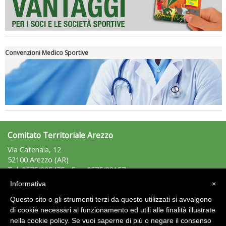
Convenzioni Medico Sportive
Tiziano Pesce a Radio InBlu2000 traccia il bilancio della stagione
Comitato Territoriale Arezzo
Via Catenaia, 12
52100 Arezzo (AR)
Tel: 0575/295475 - Fax: 0575/28157
arezzo@uisp.it
e-mail:
Informativa
×
C.F.: 92007850511
Questo sito o gli strumenti terzi da questo utilizzati si avvalgono
P.Iva: 01389860519
di cookie necessari al funzionamento ed utili alle finalità illustrate
Ddl Lobby, Uisp: “Il Parlamento valorizzi le nostre specificità"
nella cookie policy. Se vuoi saperne di più o negare il consenso