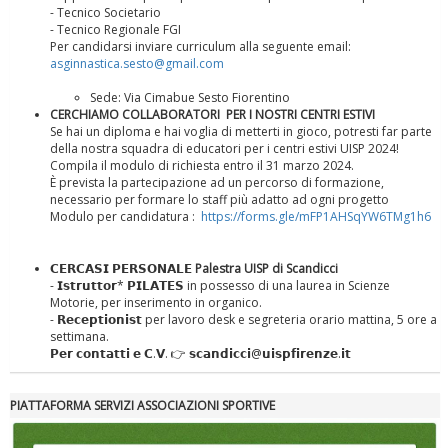
- Tecnico Societario
- Tecnico Regionale FGI
Per candidarsi inviare curriculum alla seguente email:
asginnastica.sesto@gmail.com
La formazione Uisp rallenta ma prosegue anche in estate
Sede: Via Cimabue Sesto Fiorentino
CERCHIAMO COLLABORATORI PER I NOSTRI CENTRI ESTIVI
Se hai un diploma e hai voglia di metterti in gioco, potresti far parte
della nostra squadra di educatori per i centri estivi UISP 2024!
Compila il modulo di richiesta entro il 31 marzo 2024.
È prevista la partecipazione ad un percorso di formazione,
necessario per formare lo staff più adatto ad ogni progetto
Modulo per candidatura :
https://forms.gle/mFP1AHSqYW6TMg1h6
𝗖𝗘𝗥𝗖𝗔𝗦𝗜 𝗣𝗘𝗥𝗦𝗢𝗡𝗔𝗟𝗘
Palestra UISP di Scandicci
- 𝗜𝘀𝘁𝗿𝘂𝘁𝘁𝗼𝗿* 𝗣𝗜𝗟𝗔𝗧𝗘𝗦 in possesso di una laurea in Scienze
Motorie, per inserimento in organico.
- 𝗥𝗲𝗰𝗲𝗽𝘁𝗶𝗼𝗻𝗶𝘀𝘁 per lavoro desk e segreteria orario mattina, 5 ore a
settimana.
𝗣𝗲𝗿 𝗰𝗼𝗻𝘁𝗮𝘁𝘁𝗶 𝗲 𝗖.𝗩. 👉 𝘀𝗰𝗮𝗻𝗱𝗶𝗰𝗰𝗶@𝘂𝗶𝘀𝗽𝗳𝗶𝗿𝗲𝗻𝘇𝗲.𝗶𝘁
Tiziano Pesce nel Cda di Fondazione Terzjus: prima riunione a
Roma
PIATTAFORMA SERVIZI ASSOCIAZIONI SPORTIVE