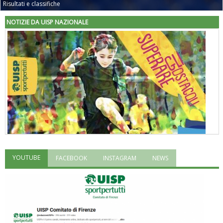
Risultati e classifiche
NOTIZIE DA UISP NAZIONALE
YOUTUBE
FACEBOOK
INSTAGRAM
NEWS
"Superare gli ostacoli": la relazione di Tiziano Pesce al CN Uisp