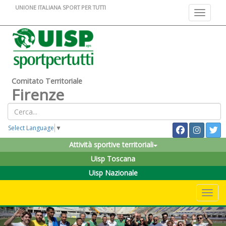
UNIONE ITALIANA SPORT PER TUTTI
Toggle na
Comitato Territoriale
Firenze
Select Language
▼
Attività sportive territoriali
Uisp Toscana
Uisp Nazionale
Toggle 
Previous
Nex