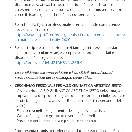
di cittadinanza attiva. La nostra missione è quella di fornire
un'esperienza educativa e ludica di qualità, promuovendo valori
come il rispetto, la solidarietà e la cooperazione.
Per info sulla figura professionale ricercata e sulle competenze
necessarie cliccare qui:
https://www.uisp.it/firenze/pagina/uisp-firenze-ricerca-animatori-e-
animatrici-per-i-centri-estivi-2026
Per partecipare alla selezione, invitiamo gli interessati a inviare
il proprio curriculum vitae, e compilare il modulo con dati e
disponibilità al seguente link:
https://forms.gle/deUdZ1DHRMNv2PSh9
Le candidature saranno valutate e i candidati ritenuti idonei
saranno contattati per un colloquio conoscitivo.
Ddl Lobby, Uisp: “Il Parlamento valorizzi le nostre specificità"
CERCHIAMO PERSONALE PER A.S.D GINNASTICA ARTISTICA SESTO
L'Associazione A.S.D GINNASTICA ARTISTICA SESTO seleziona, per
ampliamento del proprio organico del settore femminile, tecnici e
istruttrici di ginnastica artistica. Requisiti richiesti (a seconda del
livello):
- Esperienza nell'insegnamento della ginnastica artistica
- Capacità di gestire gruppi di diverse età e livelli
- Passione per la ginnastica e per l'insegnamento
Rappresenta requisito preferenziale il possesso della qualifica di: