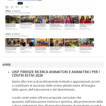
Luglio 2026: "Pensando con i piedi, si possono fare le
rivoluzioni"
AVVISI
UISP FIRENZE RICERCA ANIMATORI E ANIMATRICI PER I
CENTRI ESTIVI 2026
Siamo alla ricerca di professionisti motivati e appassionati, pronti
a contribuire al successo delle nostre attività estive all'insegna
dello sport, dell'educazione e del divertimento.
I nostri centri estivi offrono proposte curriculari che
spaziano dall'educazione motoria e sportiva, alla promozione della
Tiziano Pesce a Radio InBlu2000 traccia il bilancio della stagione
cultura ambientale, fino all'approfondimento di tematiche sociali e