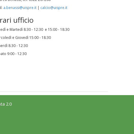
La formazione Uisp rallenta ma
l:
a.benassi@uispre.it
|
calcio@uispre.it
prosegue anche in estate
rari ufficio
Tiziano Pesce nel Cda di
edì e Martedì 8:30 - 12:30 e 15:00 - 18:30
Fondazione Terzjus: prima riunione
coledì e Giovedì 15:00 - 18:30
a Roma
erdì 8:30 - 12:30
ato 9:00 - 12:30
ta 2.0