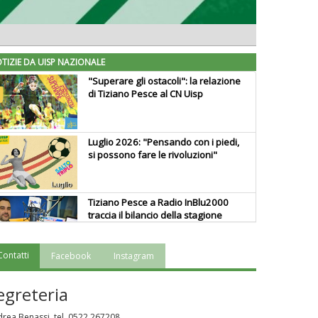
TIZIE DA UISP NAZIONALE
"Superare gli ostacoli": la relazione
di Tiziano Pesce al CN Uisp
Luglio 2026: "Pensando con i piedi,
si possono fare le rivoluzioni"
Tiziano Pesce a Radio InBlu2000
traccia il bilancio della stagione
Contatti
Facebook
Instagram
Ddl Lobby, Uisp: “Il Parlamento
valorizzi le nostre specificità"
egreteria
rea Benassi, tel. 0522 267208