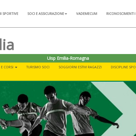
NI SPORTIVE
SOCI E ASSICURAZIONE
VADEMECUM
RICONOSCIMENTI 
lia
Uisp Emilia-Romagna
À E CORSI
TURISMO SOCI
SOGGIORNI ESTIVI RAGAZZI
DISCIPLINE SPO