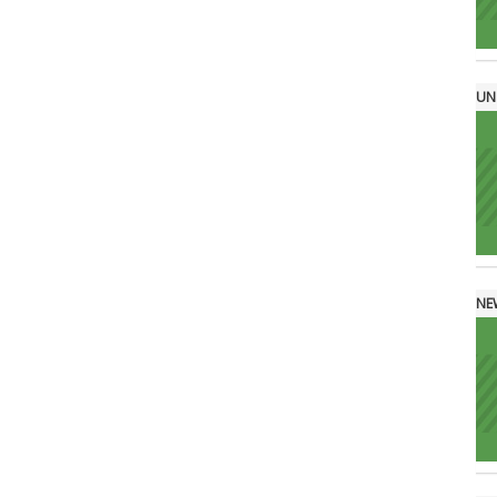
UN
NE