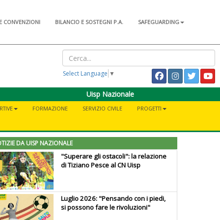
E CONVENZIONI
BILANCIO E SOSTEGNI P.A.
SAFEGUARDING
Select Language
▼
Uisp Nazionale
RTIVE
FORMAZIONE
SERVIZIO CIVILE
PROGETTI
TIZIE DA UISP NAZIONALE
"Superare gli ostacoli": la relazione
di Tiziano Pesce al CN Uisp
Luglio 2026: "Pensando con i piedi,
si possono fare le rivoluzioni"