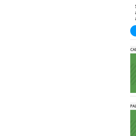
CA
PA