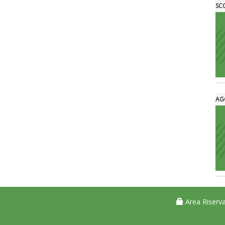
SC
AG
Area Riserva