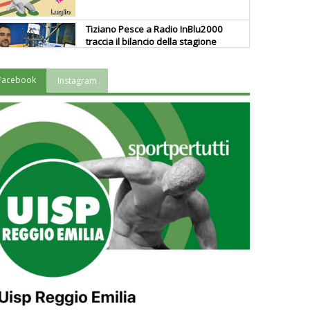
Tiziano Pesce a Radio InBlu2000
traccia il bilancio della stagione
Facebook
Instagram
Ddl Lobby, Uisp: “Il Parlamento
valorizzi le nostre specificità"
La formazione Uisp rallenta ma
prosegue anche in estate
Tiziano Pesce nel Cda di
Fondazione Terzjus: prima riunione
a Roma