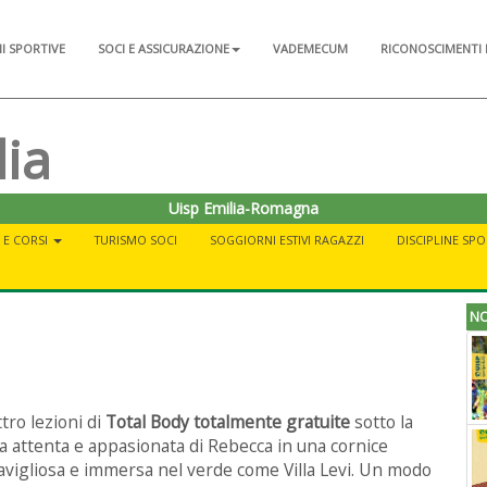
NI SPORTIVE
SOCI E ASSICURAZIONE
VADEMECUM
RICONOSCIMENTI 
lia
Uisp Emilia-Romagna
À E CORSI
TURISMO SOCI
SOGGIORNI ESTIVI RAGAZZI
DISCIPLINE SPO
NO
tro lezioni di
Total Body totalmente gratuite
sotto la
a attenta e appasionata di Rebecca in una cornice
vigliosa e immersa nel verde come Villa Levi. Un modo