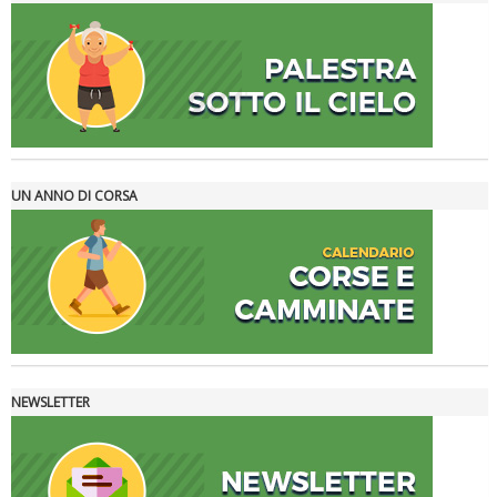
Ddl Lobby, Uisp: “Il Parlamento valorizzi le nostre specificità"
UN ANNO DI CORSA
NEWSLETTER
La formazione Uisp rallenta ma prosegue anche in estate