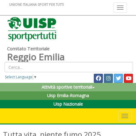
UNIONE ITALIANA SPORT PER TUTTI
Toggle na
Comitato Territoriale
Reggio Emilia
Select Language
▼
Attività sportive territoriali
Uisp Emilia-Romagna
Uisp Nazionale
Toggle 
Tutta vita, niente fumo 2025