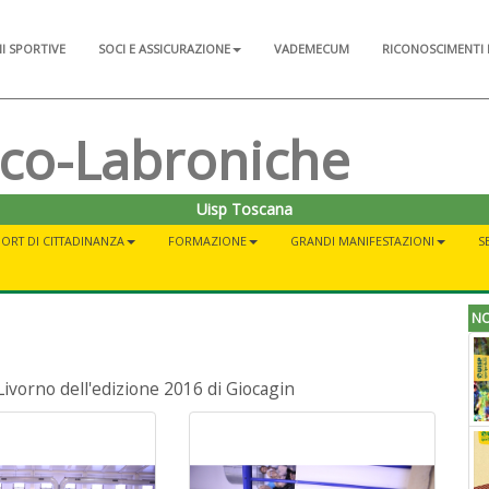
NI SPORTIVE
SOCI E ASSICURAZIONE
VADEMECUM
RICONOSCIMENTI 
sco-Labroniche
Uisp Toscana
ORT DI CITTADINANZA
FORMAZIONE
GRANDI MANIFESTAZIONI
S
NO
Livorno dell'edizione 2016 di Giocagin