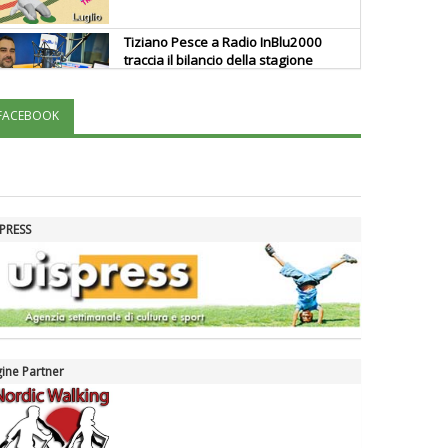
Tiziano Pesce a Radio InBlu2000
traccia il bilancio della stagione
FACEBOOK
Ddl Lobby, Uisp: “Il Parlamento
valorizzi le nostre specificità"
La formazione Uisp rallenta ma
PRESS
prosegue anche in estate
Tiziano Pesce nel Cda di
Fondazione Terzjus: prima riunione
a Roma
ine Partner