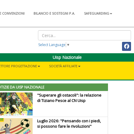
E CONVENZIONI
BILANCIO E SOSTEGNI P.A.
SAFEGUARDING
Select Language
▼
Uisp Nazionale
ETTORE PROGETTAZIONE
SOCIETÀ AFFILIATE
TIZIE DA UISP NAZIONALE
"Superare gli ostacoli": la relazione
di Tiziano Pesce al CN Uisp
Luglio 2026: "Pensando con i piedi,
si possono fare le rivoluzioni"