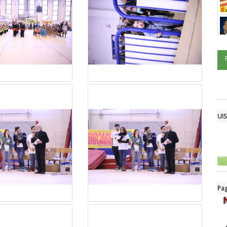
UIS
Pag