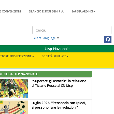
E CONVENZIONI
BILANCIO E SOSTEGNI P.A.
SAFEGUARDING
Select Language
▼
Uisp Nazionale
ETTORE PROGETTAZIONE
SOCIETÀ AFFILIATE
TIZIE DA UISP NAZIONALE
"Superare gli ostacoli": la relazione
di Tiziano Pesce al CN Uisp
Luglio 2026: "Pensando con i piedi,
si possono fare le rivoluzioni"