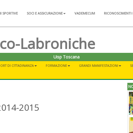
NI SPORTIVE
SOCI E ASSICURAZIONE
VADEMECUM
RICONOSCIMENTI 
sco-Labroniche
Uisp Toscana
ORT DI CITTADINANZA
FORMAZIONE
GRANDI MANIFESTAZIONI
S
NO
2014-2015