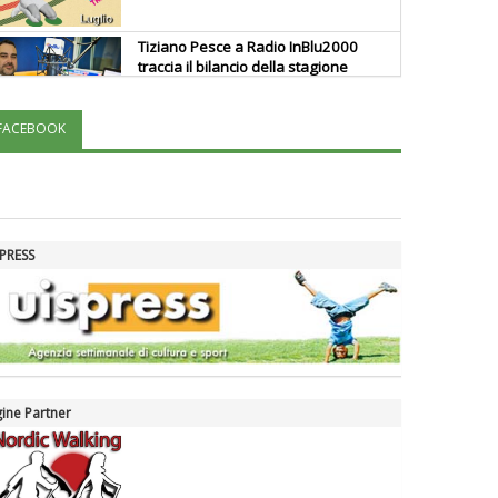
Tiziano Pesce a Radio InBlu2000
traccia il bilancio della stagione
FACEBOOK
Ddl Lobby, Uisp: “Il Parlamento
valorizzi le nostre specificità"
La formazione Uisp rallenta ma
PRESS
prosegue anche in estate
Tiziano Pesce nel Cda di
Fondazione Terzjus: prima riunione
a Roma
ine Partner