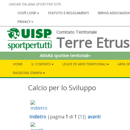
UNIONE ITALIANA SPORT PER TUTTI
COS'È L'UISP
STATUTO E REGOLAMENTI
SERVIZI ASSOCIAZIO
PRIVACY
Comitato Territoriale
Terre Etru
Attività sportive territoriali
HOME
IL COMITATO
LEGHE ED AREE TERRITORIALI
AREA SP
RASSEGNA STAMPA
Calcio per lo Sviluppo
indietro
|pagina
1
di
1
[
1
]|
avanti