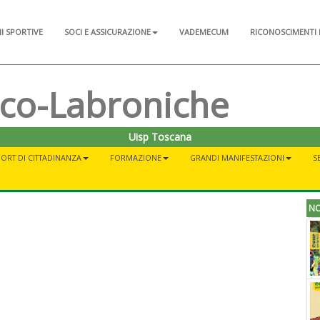
NI SPORTIVE
SOCI E ASSICURAZIONE
VADEMECUM
RICONOSCIMENTI 
sco-Labroniche
Uisp Toscana
ORT DI CITTADINANZA
FORMAZIONE
GRANDI MANIFESTAZIONI
S
NO