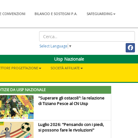
E CONVENZIONI
BILANCIO E SOSTEGNI P.A.
SAFEGUARDING
Select Language
▼
Uisp Nazionale
ETTORE PROGETTAZIONE
SOCIETÀ AFFILIATE
TIZIE DA UISP NAZIONALE
"Superare gli ostacoli": la relazione
di Tiziano Pesce al CN Uisp
Luglio 2026: "Pensando con i piedi,
si possono fare le rivoluzioni"