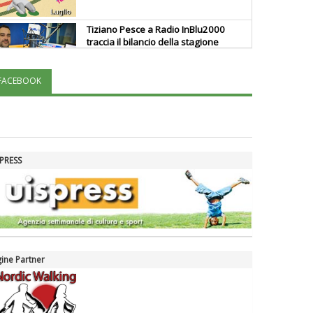
Tiziano Pesce a Radio InBlu2000
traccia il bilancio della stagione
FACEBOOK
Ddl Lobby, Uisp: “Il Parlamento
valorizzi le nostre specificità"
La formazione Uisp rallenta ma
PRESS
prosegue anche in estate
Tiziano Pesce nel Cda di
Fondazione Terzjus: prima riunione
a Roma
ine Partner