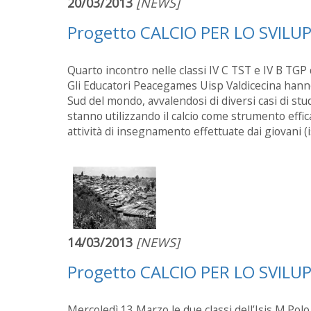
20/03/2013
[NEWS]
Progetto CALCIO PER LO SVIL
Quarto incontro nelle classi IV C TST e IV B TGP 
Gli Educatori Peacegames Uisp Valdicecina hanno
Sud del mondo, avvalendosi di diversi casi di stu
stanno utilizzando il calcio come strumento effi
attività di insegnamento effettuate dai giovani (
14/03/2013
[NEWS]
Progetto CALCIO PER LO SVIL
Mercoledì 13 Marzo le due classi dell’Isis M.Polo