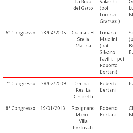
La Buca
Valacchi
G
del Gatto
(poi
L
Lorenzo
Ma
Granucci)
6° Congresso
23/04/2005
Cecina - H.
Luciano
S
Stella
Maiolini
(
Marina
(poi
B
Silvano
E
Favilli, poi
Roberto
Bertani)
7° Congresso
28/02/2009
Cecina -
Roberto
E
Res. La
Bertani
Cecinella
8° Congresso
19/01/2013
Rosignano
Roberto
C
M.mo -
Bertani
M
Villa
Pertusati