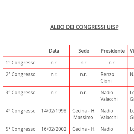
ALBO DEI CONGRESSI UISP
Data
Sede
Presidente
V
1° Congresso
n.r.
n.r.
n.r.
2° Congresso
n.r.
n.r.
Renzo
N
Cioni
3° Congresso
n.r.
n.r.
Nadio
L
Valacchi
G
4° Congresso
14/02/1998
Cecina - H.
Nadio
L
Massimo
Valacchi
G
5° Congresso
16/02/2002
Cecina - H.
Nadio
L