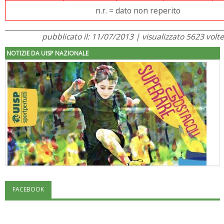
n.r. = dato non reperito
pubblicato il: 11/07/2013 | visualizzato 5623 volte
NOTIZIE DA UISP NAZIONALE
FACEBOOK
"Superare gli ostacoli": la relazione di Tiziano Pesce al CN Uisp