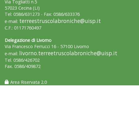
Via Togliatti n.5
57023 Cecina (LI)
Tel: 0586/631273 - Fax: 0586/633376
Tiziano Pesce a Radio InBlu2000 traccia il bilancio della stagione
terreestruscolabroniche@uisp.it
e-mail:
C.F.: 01171760497
Delegazione di Livorno
Via Francesco Ferrucci 16 - 57100 Livorno
livorno.terreetruscolabroniche@uisp.it
e-mail:
Tel. 0586/426702
Fax. 0586/409872
Area Riservata 2.0
Ddl Lobby, Uisp: “Il Parlamento valorizzi le nostre specificità"