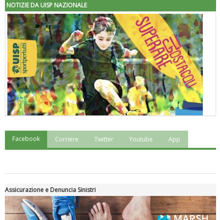
NOTIZIE DA UISP NAZIONALE
Facebook
Corriere
Twitter
Youtube
App
"Superare gli ostacoli": la relazione di Tiziano Pesce al CN Uisp
Assicurazione e Denuncia Sinistri