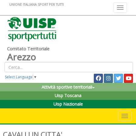
UNIONE ITALIANA SPORT PER TUTTI
Toggle na
Comitato Territoriale
Arezzo
Select Language
▼
Attività sportive territoriali
Uisp Toscana
Uisp Nazionale
Toggle 
CAVALLI IN CITTA'